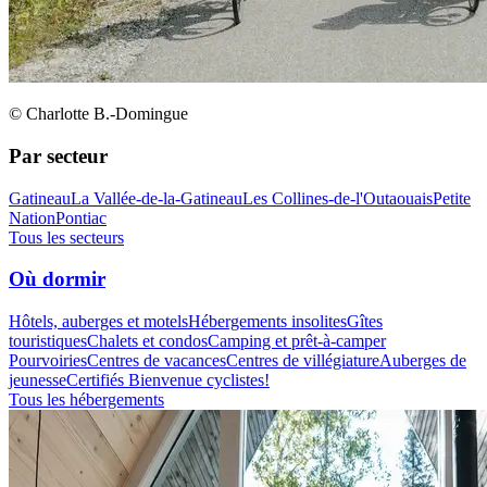
© Charlotte B.-Domingue
Par secteur
Gatineau
La Vallée-de-la-Gatineau
Les Collines-de-l'Outaouais
Petite
Nation
Pontiac
Tous les secteurs
Où dormir
Hôtels, auberges et motels
Hébergements insolites
Gîtes
touristiques
Chalets et condos
Camping et prêt-à-camper
Pourvoiries
Centres de vacances
Centres de villégiature
Auberges de
jeunesse
Certifiés Bienvenue cyclistes!
Tous les hébergements