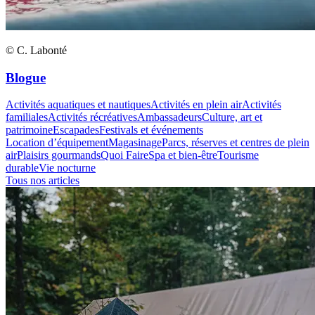
© C. Labonté
Blogue
Activités aquatiques et nautiques
Activités en plein air
Activités
familiales
Activités récréatives
Ambassadeurs
Culture, art et
patrimoine
Escapades
Festivals et événements
Location d’équipement
Magasinage
Parcs, réserves et centres de plein
air
Plaisirs gourmands
Quoi Faire
Spa et bien-être
Tourisme
durable
Vie nocturne
Tous nos articles