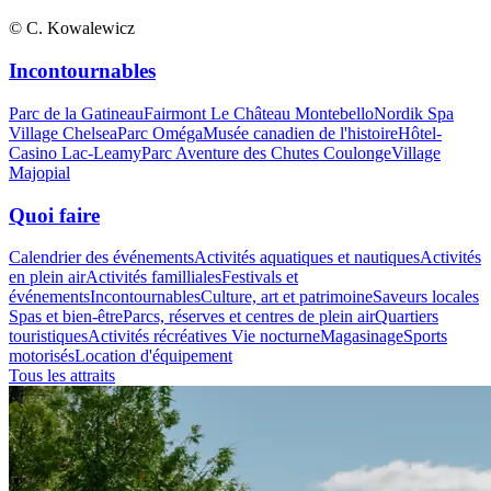
© C. Kowalewicz
Incontournables
Parc de la Gatineau
Fairmont Le Château Montebello
Nordik Spa
Village Chelsea
Parc Oméga
Musée canadien de l'histoire
Hôtel-
Casino Lac-Leamy
Parc Aventure des Chutes Coulonge
Village
Majopial
Quoi faire
Calendrier des événements
Activités aquatiques et nautiques
Activités
en plein air
Activités familliales
Festivals et
événements
Incontournables
Culture, art et patrimoine
Saveurs locales
Spas et bien-être
Parcs, réserves et centres de plein air
Quartiers
touristiques
Activités récréatives
Vie nocturne
Magasinage
Sports
motorisés
Location d'équipement
Tous les attraits