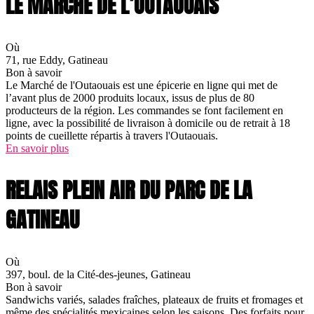
LE MARCHÉ DE L’OUTAOUAIS
Où
71, rue Eddy, Gatineau
Bon à savoir
Le Marché de l'Outaouais est une épicerie en ligne qui met de
l’avant plus de 2000 produits locaux, issus de plus de 80
producteurs de la région. Les commandes se font facilement en
ligne, avec la possibilité de livraison à domicile ou de retrait à 18
points de cueillette répartis à travers l'Outaouais.
En savoir plus
RELAIS PLEIN AIR DU PARC DE LA
GATINEAU
Où
397, boul. de la Cité-des-jeunes, Gatineau
Bon à savoir
Sandwichs variés, salades fraîches, plateaux de fruits et fromages et
même des spécialités mexicaines selon les saisons. Des forfaits pour