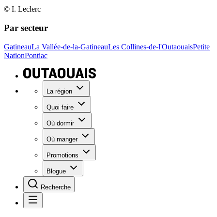
© I. Leclerc
Par secteur
Gatineau
La Vallée-de-la-Gatineau
Les Collines-de-l'Outaouais
Petite
Nation
Pontiac
La région
Quoi faire
Où dormir
Où manger
Promotions
Blogue
Recherche