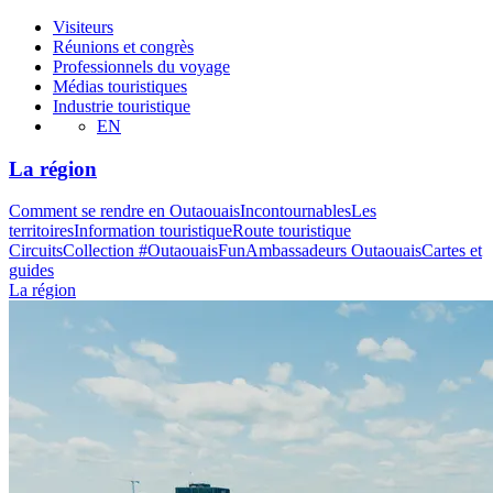
Visiteurs
Réunions et congrès
Professionnels du voyage
Médias touristiques
Industrie touristique
EN
La région
Comment se rendre en Outaouais
Incontournables
Les
territoires
Information touristique
Route touristique
Circuits
Collection #OutaouaisFun
Ambassadeurs Outaouais
Cartes et
guides
La région