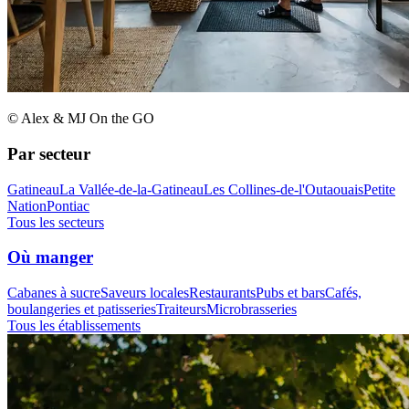
© Alex & MJ On the GO
Par secteur
Gatineau
La Vallée-de-la-Gatineau
Les Collines-de-l'Outaouais
Petite
Nation
Pontiac
Tous les secteurs
Où manger
Cabanes à sucre
Saveurs locales
Restaurants
Pubs et bars
Cafés,
boulangeries et patisseries
Traiteurs
Microbrasseries
Tous les établissements