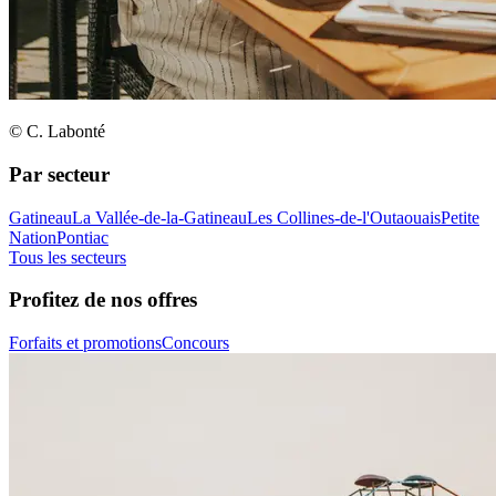
© C. Labonté
Par secteur
Gatineau
La Vallée-de-la-Gatineau
Les Collines-de-l'Outaouais
Petite
Nation
Pontiac
Tous les secteurs
Profitez de nos offres
Forfaits et promotions
Concours