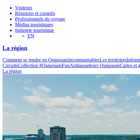
Visiteurs
Réunions et congrès
Professionnels du voyage
Médias touristiques
Industrie touristique
EN
La région
Comment se rendre en Outaouais
Incontournables
Les territoires
Inform
Circuits
Collection #OutaouaisFun
Ambassadeurs Outaouais
Cartes et 
La région