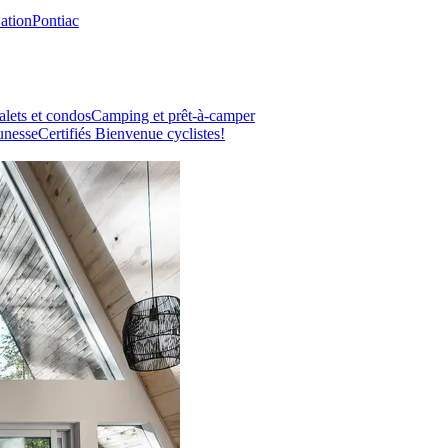
Nation
Pontiac
lets et condos
Camping et prêt-à-camper
unesse
Certifiés Bienvenue cyclistes!