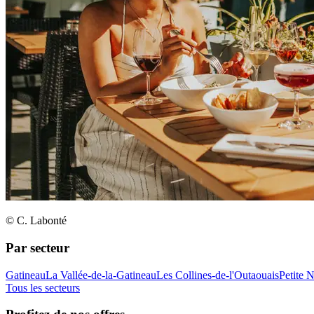
© C. Labonté
Par secteur
Gatineau
La Vallée-de-la-Gatineau
Les Collines-de-l'Outaouais
Petite 
Tous les secteurs