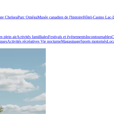
age Chelsea
Parc Oméga
Musée canadien de l'histoire
Hôtel-Casino Lac
n plein air
Activités familliales
Festivals et événements
Incontournables
C
iques
Activités récréatives
Vie nocturne
Magasinage
Sports motorisés
Loca