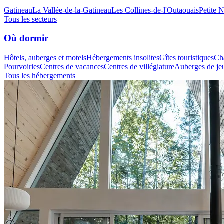
Gatineau
La Vallée-de-la-Gatineau
Les Collines-de-l'Outaouais
Petite 
Tous les secteurs
Où dormir
Hôtels, auberges et motels
Hébergements insolites
Gîtes touristiques
Cha
Pourvoiries
Centres de vacances
Centres de villégiature
Auberges de je
Tous les hébergements