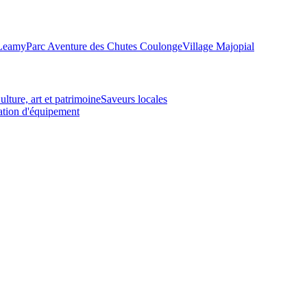
-Leamy
Parc Aventure des Chutes Coulonge
Village Majopial
ulture, art et patrimoine
Saveurs locales
tion d'équipement