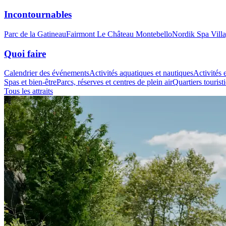
Incontournables
Parc de la Gatineau
Fairmont Le Château Montebello
Nordik Spa Vill
Quoi faire
Calendrier des événements
Activités aquatiques et nautiques
Activités e
Spas et bien-être
Parcs, réserves et centres de plein air
Quartiers tourist
Tous les attraits