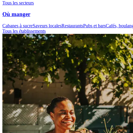
Tous les secteurs
Où manger
Cabanes à sucre
Saveurs locales
Restaurants
Pubs et bars
Cafés, boulange
Tous les établissements