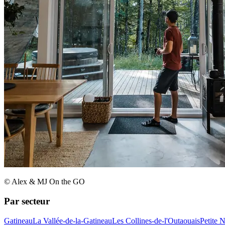
© Alex & MJ On the GO
Par secteur
Gatineau
La Vallée-de-la-Gatineau
Les Collines-de-l'Outaouais
Petite 