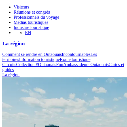
Visiteurs
Réunions et congrès
Professionnels du voyage
Médias touristiques
Industrie touristique
EN
La région
Comment se rendre en Outaouais
Incontournables
Les
territoires
Information touristique
Route touristique
Circuits
Collection #OutaouaisFun
Ambassadeurs Outaouais
Cartes et
guides
La région