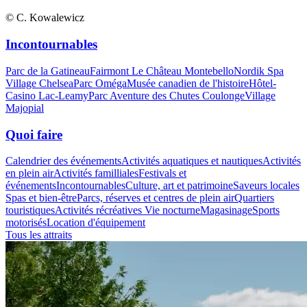
© C. Kowalewicz
Incontournables
Parc de la Gatineau
Fairmont Le Château Montebello
Nordik Spa
Village Chelsea
Parc Oméga
Musée canadien de l'histoire
Hôtel-
Casino Lac-Leamy
Parc Aventure des Chutes Coulonge
Village
Majopial
Quoi faire
Calendrier des événements
Activités aquatiques et nautiques
Activités
en plein air
Activités familliales
Festivals et
événements
Incontournables
Culture, art et patrimoine
Saveurs locales
Spas et bien-être
Parcs, réserves et centres de plein air
Quartiers
touristiques
Activités récréatives
Vie nocturne
Magasinage
Sports
motorisés
Location d'équipement
Tous les attraits