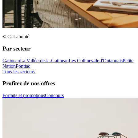
© C. Labonté
Par secteur
Gatineau
La Vallée-de-la-Gatineau
Les Collines-de-l'Outaouais
Petite
Nation
Pontiac
Tous les secteurs
Profitez de nos offres
Forfaits et promotions
Concours