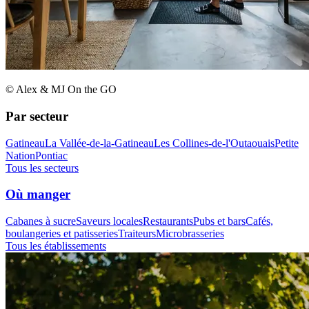
© Alex & MJ On the GO
Par secteur
Gatineau
La Vallée-de-la-Gatineau
Les Collines-de-l'Outaouais
Petite
Nation
Pontiac
Tous les secteurs
Où manger
Cabanes à sucre
Saveurs locales
Restaurants
Pubs et bars
Cafés,
boulangeries et patisseries
Traiteurs
Microbrasseries
Tous les établissements