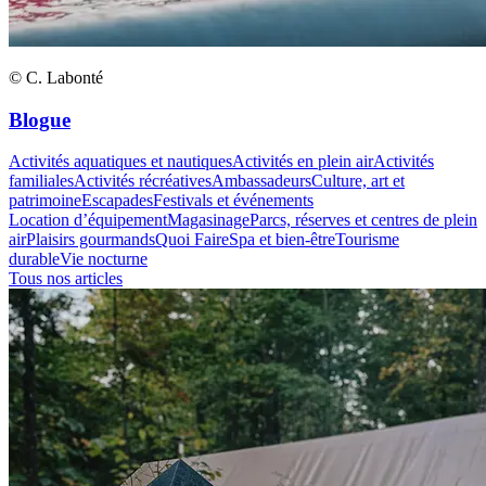
© C. Labonté
Blogue
Activités aquatiques et nautiques
Activités en plein air
Activités
familiales
Activités récréatives
Ambassadeurs
Culture, art et
patrimoine
Escapades
Festivals et événements
Location d’équipement
Magasinage
Parcs, réserves et centres de plein
air
Plaisirs gourmands
Quoi Faire
Spa et bien-être
Tourisme
durable
Vie nocturne
Tous nos articles