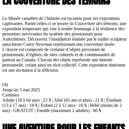
LA COUVERTURE DES TÉMOINS
Le Musée canadien de l’histoire est reconnu pour ses expositions
captivantes. Parmi celles-ci se trouve
la Couverture des témoins
, une
exposition temporaire qui vise à rendre hommage à la résilience des
personnes survivantes du système des pensionnats pour
Autochtones. Découvrez l’installation réalisée par le maître sculpteur
autochtone Carey Newman représentant une couverture tissée.
L’œuvre est composée de centaine d’objets provenant de
pensionnats, d’églises, de sites culturels et de communautés de
partout au Canada. Chacun des objets représente une histoire
personnelle, créant ainsi un récit collectif. Cette exposition itinérante
est une invitation à la réflexion.
Où
Jusqu’au 5 mai 2025
Combien
Adulte (18 à 64 ans) : 23 $ | Aîné (65 ans et plus) : 21 $ | Étudiant
(13 à 17 ans) : 18 $ | Enfant (2 à 12 ans) : 16 $ | Bébé (moins de 2
ans) : GRATUIT | Famille (maximum 2 adultes) : 60 $
UNE AVENTURE POUR LES ENFANTS