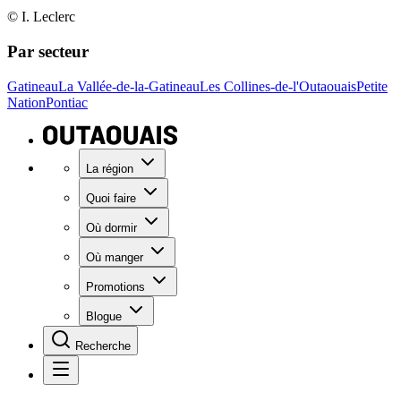
© I. Leclerc
Par secteur
Gatineau
La Vallée-de-la-Gatineau
Les Collines-de-l'Outaouais
Petite
Nation
Pontiac
La région
Quoi faire
Où dormir
Où manger
Promotions
Blogue
Recherche