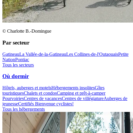
© Charlotte B.-Domingue
Par secteur
Gatineau
La Vallée-de-la-Gatineau
Les Collines-de-l'Outaouais
Petite
Nation
Pontiac
Tous les secteurs
Où dormir
Hôtels, auberges et motels
Hébergements insolites
Gîtes
touristiques
Chalets et condos
Camping et prêt-à-camper
Pourvoiries
Centres de vacances
Centres de villégiature
Auberges de
jeunesse
Certifiés Bienvenue cyclistes!
Tous les hébergements