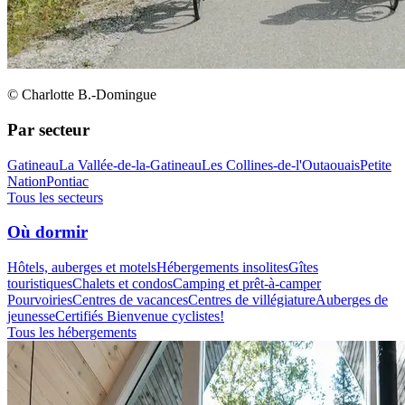
© Charlotte B.-Domingue
Par secteur
Gatineau
La Vallée-de-la-Gatineau
Les Collines-de-l'Outaouais
Petite
Nation
Pontiac
Tous les secteurs
Où dormir
Hôtels, auberges et motels
Hébergements insolites
Gîtes
touristiques
Chalets et condos
Camping et prêt-à-camper
Pourvoiries
Centres de vacances
Centres de villégiature
Auberges de
jeunesse
Certifiés Bienvenue cyclistes!
Tous les hébergements