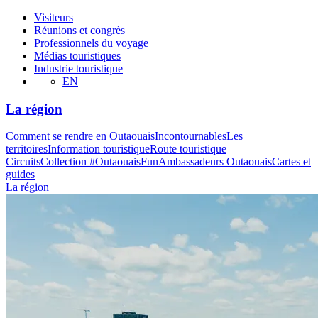
Visiteurs
Réunions et congrès
Professionnels du voyage
Médias touristiques
Industrie touristique
EN
La région
Comment se rendre en Outaouais
Incontournables
Les
territoires
Information touristique
Route touristique
Circuits
Collection #OutaouaisFun
Ambassadeurs Outaouais
Cartes et
guides
La région