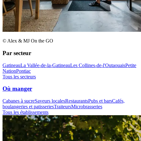
© Alex & MJ On the GO
Par secteur
Gatineau
La Vallée-de-la-Gatineau
Les Collines-de-l'Outaouais
Petite
Nation
Pontiac
Tous les secteurs
Où manger
Cabanes à sucre
Saveurs locales
Restaurants
Pubs et bars
Cafés,
boulangeries et patisseries
Traiteurs
Microbrasseries
Tous les établissements