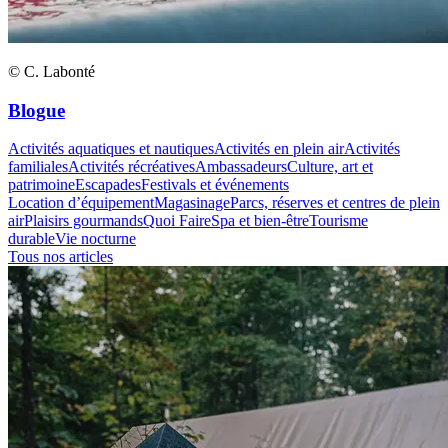
© C. Labonté
Blogue
Activités aquatiques et nautiques
Activités en plein air
Activités
familiales
Activités récréatives
Ambassadeurs
Culture, art et
patrimoine
Escapades
Festivals et événements
Location d’équipement
Magasinage
Parcs, réserves et centres de plein
air
Plaisirs gourmands
Quoi Faire
Spa et bien-être
Tourisme
durable
Vie nocturne
Tous nos articles