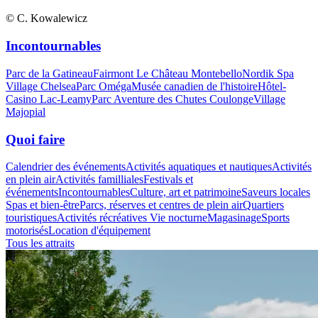
© C. Kowalewicz
Incontournables
Parc de la Gatineau
Fairmont Le Château Montebello
Nordik Spa
Village Chelsea
Parc Oméga
Musée canadien de l'histoire
Hôtel-
Casino Lac-Leamy
Parc Aventure des Chutes Coulonge
Village
Majopial
Quoi faire
Calendrier des événements
Activités aquatiques et nautiques
Activités
en plein air
Activités familliales
Festivals et
événements
Incontournables
Culture, art et patrimoine
Saveurs locales
Spas et bien-être
Parcs, réserves et centres de plein air
Quartiers
touristiques
Activités récréatives
Vie nocturne
Magasinage
Sports
motorisés
Location d'équipement
Tous les attraits