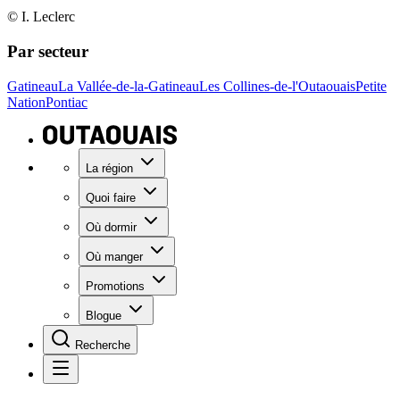
© I. Leclerc
Par secteur
Gatineau
La Vallée-de-la-Gatineau
Les Collines-de-l'Outaouais
Petite
Nation
Pontiac
La région
Quoi faire
Où dormir
Où manger
Promotions
Blogue
Recherche