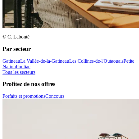
© C. Labonté
Par secteur
Gatineau
La Vallée-de-la-Gatineau
Les Collines-de-l'Outaouais
Petite
Nation
Pontiac
Tous les secteurs
Profitez de nos offres
Forfaits et promotions
Concours