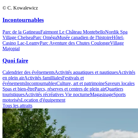
© C. Kowalewicz
Incontournables
Parc de la Gatineau
Fairmont Le Château Montebello
Nordik Spa
Village Chelsea
Parc Oméga
Musée canadien de l'histoire
Hôtel-
Casino Lac-Leamy
Parc Aventure des Chutes Coulonge
Village
Majopial
Quoi faire
Calendrier des événements
Activités aquatiques et nautiques
Activités
en plein air
Activités familliales
Festivals et
événements
Incontournables
Culture, art et patrimoine
Saveurs locales
Spas et bien-être
Parcs, réserves et centres de plein air
Quartiers
touristiques
Activités récréatives
Vie nocturne
Magasinage
Sports
motorisés
Location d'équipement
Tous les attraits