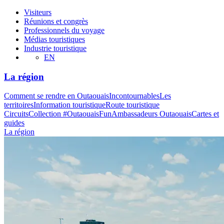
Visiteurs
Réunions et congrès
Professionnels du voyage
Médias touristiques
Industrie touristique
EN
La région
Comment se rendre en Outaouais
Incontournables
Les
territoires
Information touristique
Route touristique
Circuits
Collection #OutaouaisFun
Ambassadeurs Outaouais
Cartes et
guides
La région