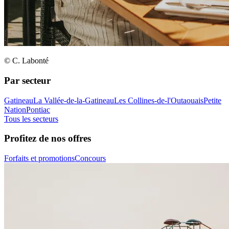
© C. Labonté
Par secteur
Gatineau
La Vallée-de-la-Gatineau
Les Collines-de-l'Outaouais
Petite
Nation
Pontiac
Tous les secteurs
Profitez de nos offres
Forfaits et promotions
Concours