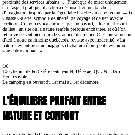
proximité des services urbains ». Plutôt que de miser uniquement
sur l’aspect pratique, il a choisi d’y insuffler une touche
d’imaginaire, inspirée par la légendaire histoire du canot volant — la
Chasse-Galerie, symbole de liberté, de voyage et de lien avec le
territoire. Ce nom évocateur n’est pas un hasard, il incarne l’esprit
du lieu : un site où la nature semble presque enchantée, et où l’on
retrouve ce sentiment rare de vraiment décrocher. C’est aussi un clin
d’œil à notre patrimoine québécois, revisité avec modernité. « La
nature devient presque magique, et chaque séjour peut devenir un
souvenir marquant. »
Où
100 chemin de la Rivière Gatineau N, Déléage, QC, J9E 3A6
Bon à savoir
Le camping est ouvert du 1er mai au 1er décembre.
L’ÉQUILIBRE PARFAIT ENTRE
NATURE ET CONFORT
Ce qui distingue la Chasse-Galerie, c’est sa capacité à combiner le