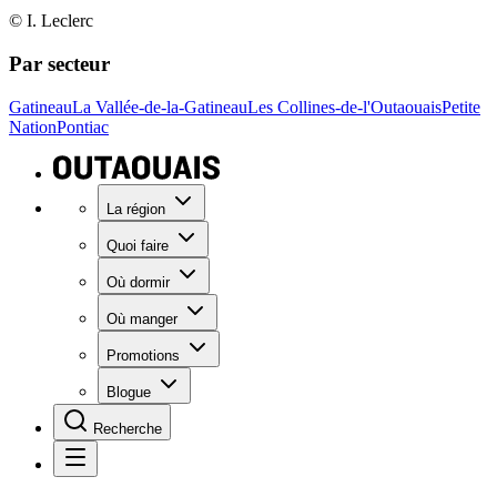
© I. Leclerc
Par secteur
Gatineau
La Vallée-de-la-Gatineau
Les Collines-de-l'Outaouais
Petite
Nation
Pontiac
La région
Quoi faire
Où dormir
Où manger
Promotions
Blogue
Recherche