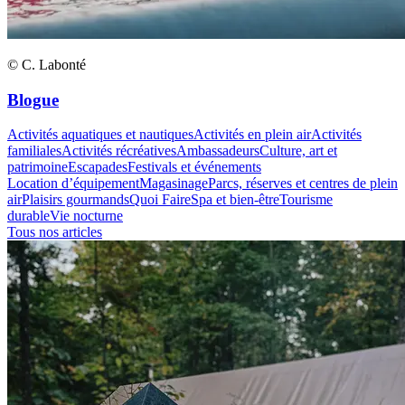
© C. Labonté
Blogue
Activités aquatiques et nautiques
Activités en plein air
Activités
familiales
Activités récréatives
Ambassadeurs
Culture, art et
patrimoine
Escapades
Festivals et événements
Location d’équipement
Magasinage
Parcs, réserves et centres de plein
air
Plaisirs gourmands
Quoi Faire
Spa et bien-être
Tourisme
durable
Vie nocturne
Tous nos articles