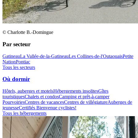
© Charlotte B.-Domingue
Par secteur
Gatineau
La Vallée-de-la-Gatineau
Les Collines-de-l'Outaouais
Petite
Nation
Pontiac
Tous les secteurs
Où dormir
Hôtels, auberges et motels
Hébergements insolites
Gîtes
touristiques
Chalets et condos
Camping et prêt-à-camper
Pourvoiries
Centres de vacances
Centres de villégiature
Auberges de
jeunesse
Certifiés Bienvenue cyclistes!
Tous les hébergements