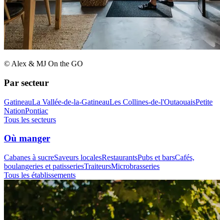
© Alex & MJ On the GO
Par secteur
Gatineau
La Vallée-de-la-Gatineau
Les Collines-de-l'Outaouais
Petite
Nation
Pontiac
Tous les secteurs
Où manger
Cabanes à sucre
Saveurs locales
Restaurants
Pubs et bars
Cafés,
boulangeries et patisseries
Traiteurs
Microbrasseries
Tous les établissements