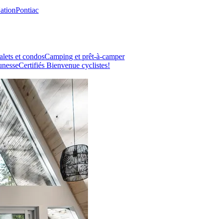
Nation
Pontiac
lets et condos
Camping et prêt-à-camper
unesse
Certifiés Bienvenue cyclistes!