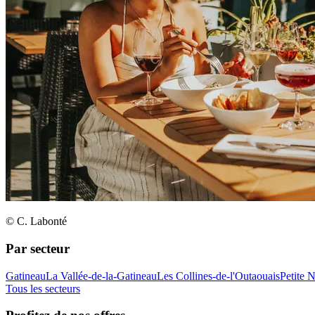
© C. Labonté
Par secteur
Gatineau
La Vallée-de-la-Gatineau
Les Collines-de-l'Outaouais
Petite 
Tous les secteurs