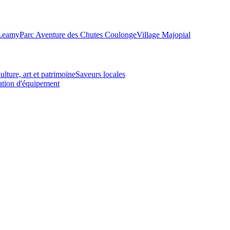
-Leamy
Parc Aventure des Chutes Coulonge
Village Majopial
ulture, art et patrimoine
Saveurs locales
tion d'équipement