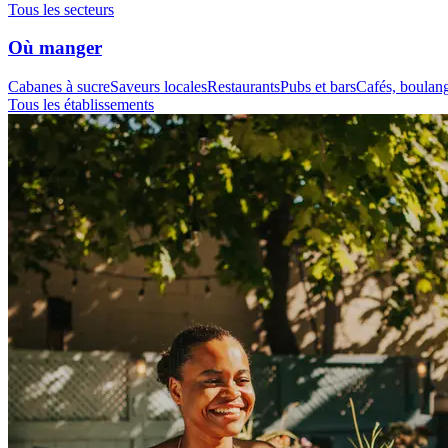
Tous les secteurs
Où manger
Cabanes à sucre
Saveurs locales
Restaurants
Pubs et bars
Cafés, boulange
Tous les établissements