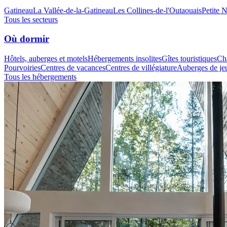
Gatineau
La Vallée-de-la-Gatineau
Les Collines-de-l'Outaouais
Petite 
Tous les secteurs
Où dormir
Hôtels, auberges et motels
Hébergements insolites
Gîtes touristiques
Cha
Pourvoiries
Centres de vacances
Centres de villégiature
Auberges de je
Tous les hébergements