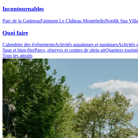
Incontournables
Parc de la Gatineau
Fairmont Le Château Montebello
Nordik Spa Vill
Quoi faire
Calendrier des événements
Activités aquatiques et nautiques
Activités e
Spas et bien-être
Parcs, réserves et centres de plein air
Quartiers tourist
Tous les attraits