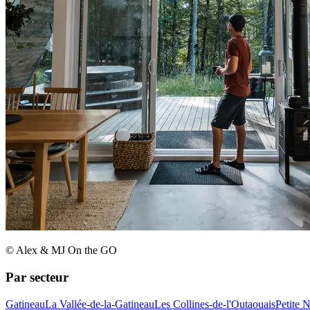
© Alex & MJ On the GO
Par secteur
Gatineau
La Vallée-de-la-Gatineau
Les Collines-de-l'Outaouais
Petite 