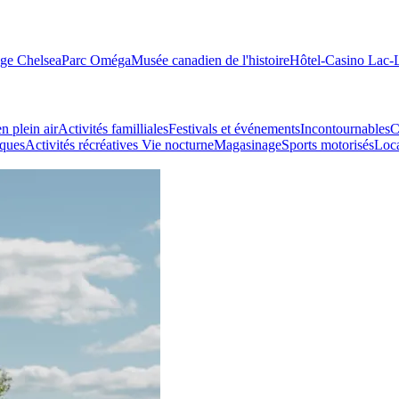
age Chelsea
Parc Oméga
Musée canadien de l'histoire
Hôtel-Casino Lac
n plein air
Activités familliales
Festivals et événements
Incontournables
C
iques
Activités récréatives
Vie nocturne
Magasinage
Sports motorisés
Loca