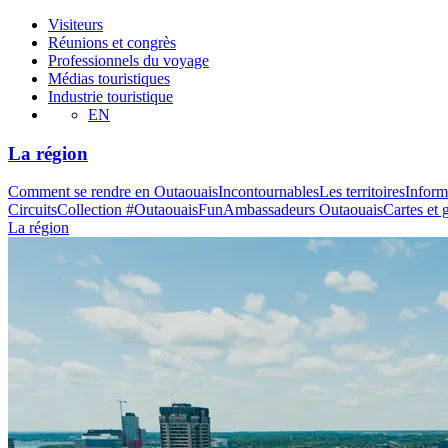
Visiteurs
Réunions et congrès
Professionnels du voyage
Médias touristiques
Industrie touristique
EN
La région
Comment se rendre en Outaouais
Incontournables
Les territoires
Inform
Circuits
Collection #OutaouaisFun
Ambassadeurs Outaouais
Cartes et 
La région