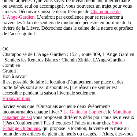
ou en raquettes. Que vous soyez de niveau débutant, intermédiaire
ou avancé, seul ou accompagné, vous trouverez un trajet pour vous
amuser. Découvrez aussi le décor féérique de
Champboisé de
L’Ange-Gardien.
L’endroit par excellence pour se ressourcer à
travers les 5 km de sentiers de randonnée pédestre en bordure de la
rivière de la Lièvre. Décrochez dans le calme de la nature et profitez
de l’accès gratuit !
Où
Champboisé de L’Ange-Gardien : 1521, route 309, L'Ange-Gardien
| Sentiers les Renards Blancs : Chemin Zinkie, L'Ange-Gardien
Combien
Gratuit !
Bon à savoir
Il est possible de faire la location d’équipement sur place et des
porte-bébés sont aussi disponibles. | Le réseau de sentier est
accessible pendant la saison hivernale seulement.
En savoir plus
Saviez-vous que l’Outaouais accueille deux événements
incontournables chaque hiver ?
La Gatineau Loppet
et le
Marathon
canadien de ski
vous proposent différents défis pour tous les niveaux
! Pas d’équipement ? Pas d’excuses ! Faites un tour chez
Sport
Échange Outaouais
, qui propose la location, la vente et la mise au
point de vos articles de plein air, neufs ou usagés. + Alors, êtes-vous