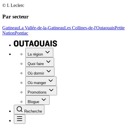
© I. Leclerc
Par secteur
Gatineau
La Vallée-de-la-Gatineau
Les Collines-de-l'Outaouais
Petite
Nation
Pontiac
La région
Quoi faire
Où dormir
Où manger
Promotions
Blogue
Recherche