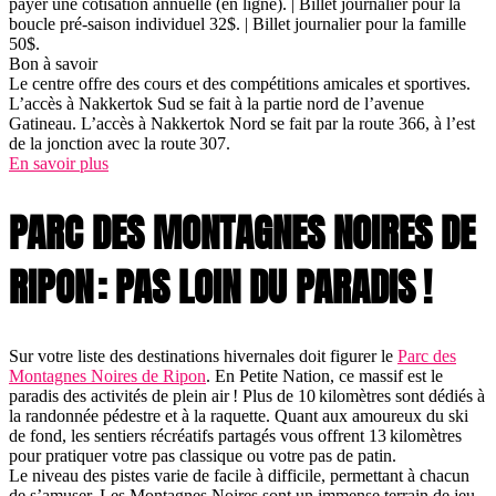
payer une cotisation annuelle (en ligne). | Billet journalier pour la
boucle pré-saison individuel 32$. | Billet journalier pour la famille
50$.
Bon à savoir
Le centre offre des cours et des compétitions amicales et sportives.
L’accès à Nakkertok Sud se fait à la partie nord de l’avenue
Gatineau. L’accès à Nakkertok Nord se fait par la route 366, à l’est
de la jonction avec la route 307.
En savoir plus
PARC DES MONTAGNES NOIRES DE
RIPON : PAS LOIN DU PARADIS !
Sur votre liste des destinations hivernales doit figurer le
Parc des
Montagnes Noires de Ripon
. En Petite Nation, ce massif est le
paradis des activités de plein air ! Plus de 10 kilomètres sont dédiés à
la randonnée pédestre et à la raquette. Quant aux amoureux du ski
de fond, les sentiers récréatifs partagés vous offrent 13 kilomètres
pour pratiquer votre pas classique ou votre pas de patin.
Le niveau des pistes varie de facile à difficile, permettant à chacun
de s’amuser. Les Montagnes Noires sont un immense terrain de jeu