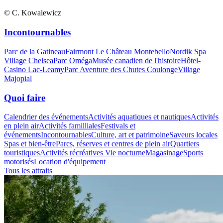
© C. Kowalewicz
Incontournables
Parc de la Gatineau
Fairmont Le Château Montebello
Nordik Spa
Village Chelsea
Parc Oméga
Musée canadien de l'histoire
Hôtel-
Casino Lac-Leamy
Parc Aventure des Chutes Coulonge
Village
Majopial
Quoi faire
Calendrier des événements
Activités aquatiques et nautiques
Activités
en plein air
Activités familliales
Festivals et
événements
Incontournables
Culture, art et patrimoine
Saveurs locales
Spas et bien-être
Parcs, réserves et centres de plein air
Quartiers
touristiques
Activités récréatives
Vie nocturne
Magasinage
Sports
motorisés
Location d'équipement
Tous les attraits