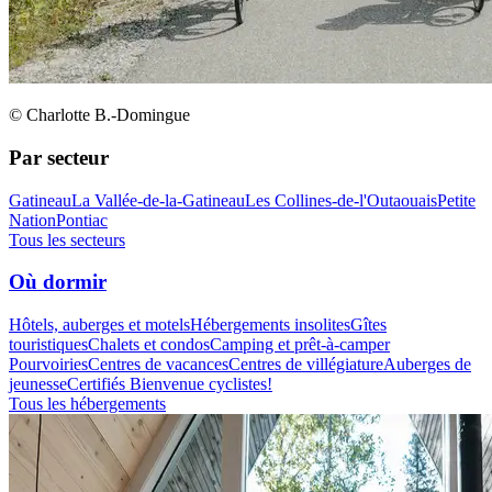
© Charlotte B.-Domingue
Par secteur
Gatineau
La Vallée-de-la-Gatineau
Les Collines-de-l'Outaouais
Petite
Nation
Pontiac
Tous les secteurs
Où dormir
Hôtels, auberges et motels
Hébergements insolites
Gîtes
touristiques
Chalets et condos
Camping et prêt-à-camper
Pourvoiries
Centres de vacances
Centres de villégiature
Auberges de
jeunesse
Certifiés Bienvenue cyclistes!
Tous les hébergements