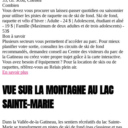
33, ch. Scott, Chelsea
Combien
Vous devez vous procurer un laissez-passer quotidien ou saisonnier
pour utiliser les pistes de raquette ou de ski de fond. Ski de fond,
raquette et vélo d’hiver : Adulte - 24 $ | Adolescent, étudiant et aîné
- 19 $ | Famille (Maximum de deux adultes et de trois adolescents) -
53$
Bon à savoir
Plusieurs secteurs vous permettent d’accéder au parc. Pour mieux
planifier votre sortie, consultez les circuits de ski de fond
recommandés, demandez conseil au Centre des visiteurs du parc de
la Gatineau ou créez votre propre trajet grâce à la carte interactive.
Vous avez besoin d’équipement ? Pour la location de skis ou de
raquettes, référez-vous au Relais plein air.
En savoir plus
VUE SUR LA MONTAGNE AU LAC
SAINTE-MARIE
Dans la Vallée-de-la Gatineau, les sentiers récréatifs du lac Sainte-
Marie se transforment en pistes de ski de fond (pas classique et pas