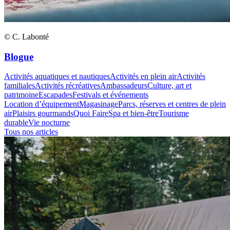
© C. Labonté
Blogue
Activités aquatiques et nautiques
Activités en plein air
Activités
familiales
Activités récréatives
Ambassadeurs
Culture, art et
patrimoine
Escapades
Festivals et événements
Location d’équipement
Magasinage
Parcs, réserves et centres de plein
air
Plaisirs gourmands
Quoi Faire
Spa et bien-être
Tourisme
durable
Vie nocturne
Tous nos articles