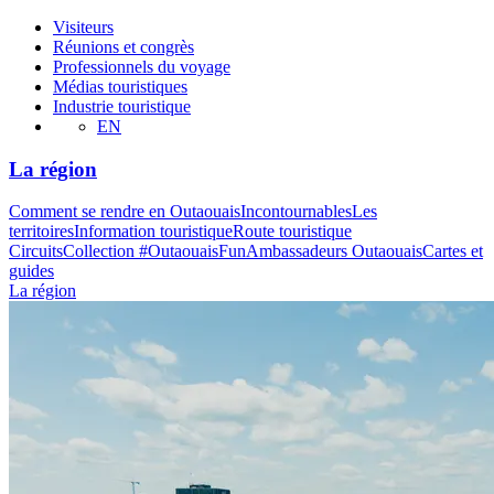
Visiteurs
Réunions et congrès
Professionnels du voyage
Médias touristiques
Industrie touristique
EN
La région
Comment se rendre en Outaouais
Incontournables
Les
territoires
Information touristique
Route touristique
Circuits
Collection #OutaouaisFun
Ambassadeurs Outaouais
Cartes et
guides
La région