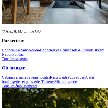
© Alex & MJ On the GO
Par secteur
Gatineau
La Vallée-de-la-Gatineau
Les Collines-de-l'Outaouais
Petite
Nation
Pontiac
Tous les secteurs
Où manger
Cabanes à sucre
Saveurs locales
Restaurants
Pubs et bars
Cafés,
boulangeries et patisseries
Traiteurs
Microbrasseries
Tous les établissements