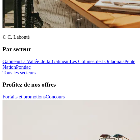
© C. Labonté
Par secteur
Gatineau
La Vallée-de-la-Gatineau
Les Collines-de-l'Outaouais
Petite
Nation
Pontiac
Tous les secteurs
Profitez de nos offres
Forfaits et promotions
Concours