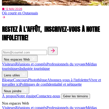
■ 12 MAI 2026
Où courir en Outaouais
RESTEZ À L'AFFÛT,
INSCRIVEZ-VOUS À NOTRE
INFOLETTRE!
Nos espaces Web
Visiteurs
Réunions et congrès
Professionnels du voyage
Médias
touristiques
Industrie touristique
Liens utiles
Blogue
Concours
Photothèque
Abonnez-vous à l'infolettre
Vivre et
travailler ici
Politiques de confidentialité et nétiquette
Nous joindre
À propos
Notre équipe
Contactez-nous
Gérer les témoins
Nos espaces Web
Visiteurs
Réunions et congrès
Professionnels du voyage
Médias