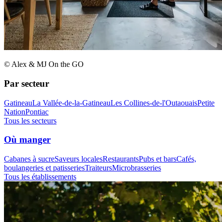
© Alex & MJ On the GO
Par secteur
Gatineau
La Vallée-de-la-Gatineau
Les Collines-de-l'Outaouais
Petite
Nation
Pontiac
Tous les secteurs
Où manger
Cabanes à sucre
Saveurs locales
Restaurants
Pubs et bars
Cafés,
boulangeries et patisseries
Traiteurs
Microbrasseries
Tous les établissements