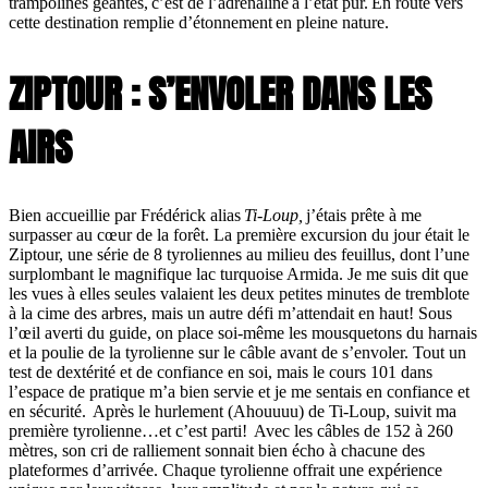
trampolines géantes, c’est de l’adrénaline à l’état pur. En route vers
cette destination remplie d’étonnement en pleine nature.
ZIPTOUR : S’ENVOLER DANS LES
AIRS
Bien accueillie par Frédérick alias
Ti-Loup,
j’étais prête à me
surpasser au cœur de la forêt. La première excursion du jour était le
Ziptour, une série de 8 tyroliennes au milieu des feuillus, dont l’une
surplombant le magnifique lac turquoise Armida. Je me suis dit que
les vues à elles seules valaient les deux petites minutes de tremblote
à la cime des arbres, mais un autre défi m’attendait en haut! Sous
l’œil averti du guide, on place soi-même les mousquetons du harnais
et la poulie de la tyrolienne sur le câble avant de s’envoler. Tout un
test de dextérité et de confiance en soi, mais le cours 101 dans
l’espace de pratique m’a bien servie et je me sentais en confiance et
en sécurité. Après le hurlement (Ahouuuu) de Ti-Loup, suivit ma
première tyrolienne…et c’est parti! Avec les câbles de 152 à 260
mètres, son cri de ralliement sonnait bien écho à chacune des
plateformes d’arrivée. Chaque tyrolienne offrait une expérience