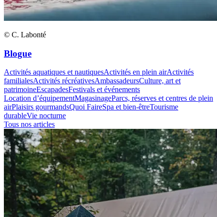
© C. Labonté
Blogue
Activités aquatiques et nautiques
Activités en plein air
Activités
familiales
Activités récréatives
Ambassadeurs
Culture, art et
patrimoine
Escapades
Festivals et événements
Location d’équipement
Magasinage
Parcs, réserves et centres de plein
air
Plaisirs gourmands
Quoi Faire
Spa et bien-être
Tourisme
durable
Vie nocturne
Tous nos articles