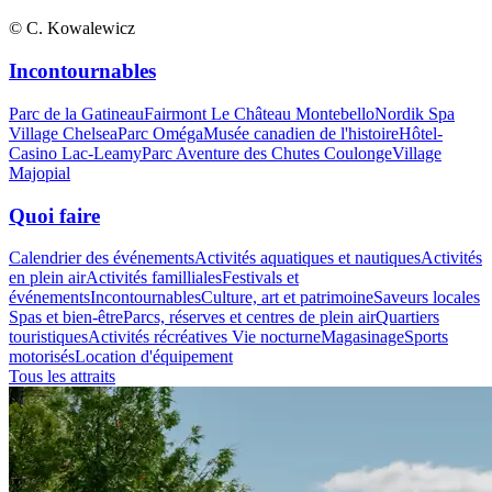
© C. Kowalewicz
Incontournables
Parc de la Gatineau
Fairmont Le Château Montebello
Nordik Spa
Village Chelsea
Parc Oméga
Musée canadien de l'histoire
Hôtel-
Casino Lac-Leamy
Parc Aventure des Chutes Coulonge
Village
Majopial
Quoi faire
Calendrier des événements
Activités aquatiques et nautiques
Activités
en plein air
Activités familliales
Festivals et
événements
Incontournables
Culture, art et patrimoine
Saveurs locales
Spas et bien-être
Parcs, réserves et centres de plein air
Quartiers
touristiques
Activités récréatives
Vie nocturne
Magasinage
Sports
motorisés
Location d'équipement
Tous les attraits