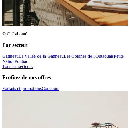
© C. Labonté
Par secteur
Gatineau
La Vallée-de-la-Gatineau
Les Collines-de-l'Outaouais
Petite
Nation
Pontiac
Tous les secteurs
Profitez de nos offres
Forfaits et promotions
Concours