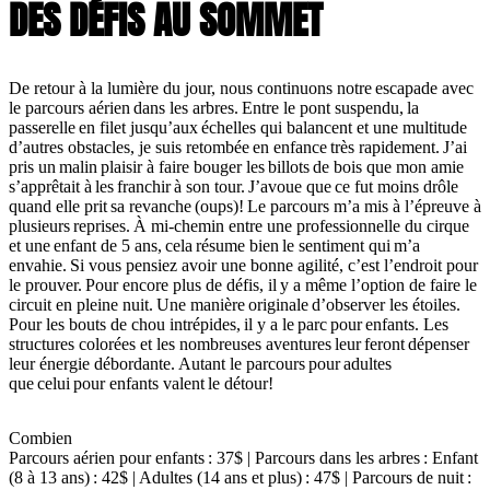
DES DÉFIS AU SOMMET
De retour à la lumière du jour, nous continuons notre escapade avec
le parcours aérien dans les arbres. Entre le pont suspendu, la
passerelle en filet jusqu’aux échelles qui balancent et une multitude
d’autres obstacles, je suis retombée en enfance très rapidement. J’ai
pris un malin plaisir à faire bouger les billots de bois que mon amie
s’apprêtait à les franchir à son tour. J’avoue que ce fut moins drôle
quand elle prit sa revanche (oups)! Le parcours m’a mis à l’épreuve à
plusieurs reprises. À mi-chemin entre une professionnelle du cirque
et une enfant de 5 ans, cela résume bien le sentiment qui m’a
envahie. Si vous pensiez avoir une bonne agilité, c’est l’endroit pour
le prouver. Pour encore plus de défis, il y a même l’option de faire le
circuit en pleine nuit. Une manière originale d’observer les étoiles.
Pour les bouts de chou intrépides, il y a le parc pour enfants. Les
structures colorées et les nombreuses aventures leur feront dépenser
leur énergie débordante. Autant le parcours pour adultes
que celui pour enfants valent le détour!
Combien
Parcours aérien pour enfants : 37$ | Parcours dans les arbres : Enfant
(8 à 13 ans) : 42$ | Adultes (14 ans et plus) : 47$ | Parcours de nuit :