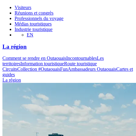
Visiteurs
Réunions et congrès
Professionnels du voyage
Médias touristiques
Industrie touristique
EN
La région
Comment se rendre en Outaouais
Incontournables
Les
territoires
Information touristique
Route touristique
Circuits
Collection #OutaouaisFun
Ambassadeurs Outaouais
Cartes et
guides
La région