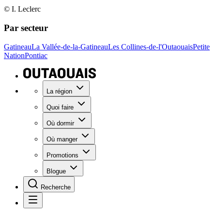
© I. Leclerc
Par secteur
Gatineau
La Vallée-de-la-Gatineau
Les Collines-de-l'Outaouais
Petite
Nation
Pontiac
La région
Quoi faire
Où dormir
Où manger
Promotions
Blogue
Recherche