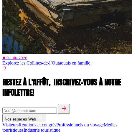
■ 9 JUIN 2026
Explorez les Collines-de-l’Outaouais en famille
RESTEZ À L'AFFÛT,
INSCRIVEZ-VOUS À NOTRE
INFOLETTRE!
Nos espaces Web
Visiteurs
Réunions et congrès
Professionnels du voyage
Médias
touristiques
Industrie touristique