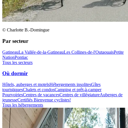
© Charlotte B.-Domingue
Par secteur
Gatineau
La Vallée-de-la-Gatineau
Les Collines-de-l'Outaouais
Petite
Nation
Pontiac
Tous les secteurs
Où dormir
Hôtels, auberges et motels
Hébergements insolites
Gîtes
touristiques
Chalets et condos
Camping et prêt-à-camper
Pourvoiries
Centres de vacances
Centres de villégiature
Auberges de
jeunesse
Certifiés Bienvenue cyclistes!
Tous les hébergements