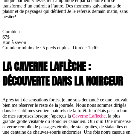
unique par leur vitesse, leur amplitude et par la nature qui se
transforme d’un endroit à l’autre. Des moments galvanisants de
plaisir et de paysages qui défilent! Je le referais demain matin, sans
hésiter!
Combien
67$
Bon à savoir
Grandeur minimale : 5 pieds et plus | Durée : 1h30
LA CAVERNE LAFLÈCHE :
DÉCOUVERTE DANS LA NOIRCEUR
Après tant de sensations fortes, je me suis demandé ce que pouvait
bien me réserver le reste de la journée. Nous nous sommes dirigés
dans les sublimes sentiers naturels de la forêt. Je n’étais pas au bout
de mes surprises lorsque j’aperçus la
Caverne Laflèche
, la plus
grande grotte visitable du Bouclier canadien. Oui oui! Une immense
caverne remplie de passages étroits, de stalagmites, de stalactites et
une centaine de chauves-souris endormies. Une fois notre casque en