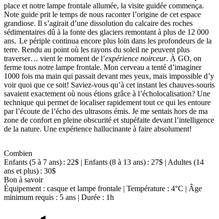
place et notre lampe frontale allumée, la visite guidée commença.
Note guide prit le temps de nous raconter l’origine de cet espace
grandiose. Il s’agirait d’une dissolution du calcaire des roches
sédimentaires dû à la fonte des glaciers remontant à plus de 12 000
ans. Le périple continua encore plus loin dans les profondeurs de la
terre. Rendu au point où les rayons du soleil ne peuvent plus
traverser… vient le moment de l’
expérience noirceur
. À GO, on
ferme tous notre lampe frontale. Mon cerveau a tenté d’imaginer
1000 fois ma main qui passait devant mes yeux, mais impossible d’y
voir quoi que ce soit! Saviez-vous qu’à cet instant les chauves-souris
savaient exactement où nous étions grâce à l’écholocalisation? Une
technique qui permet de localiser rapidement tout ce qui les entoure
par l’écoute de l’écho des ultrasons émis. Je me sentais hors de ma
zone de confort en pleine obscurité et stupéfaite devant l’intelligence
de la nature. Une expérience hallucinante à faire absolument!
Combien
Enfants (5 à 7 ans) : 22$ | Enfants (8 à 13 ans) : 27$ | Adultes (14
ans et plus) : 30$
Bon à savoir
Équipement : casque et lampe frontale | Température : 4°C | Âge
minimum requis : 5 ans | Durée : 1h