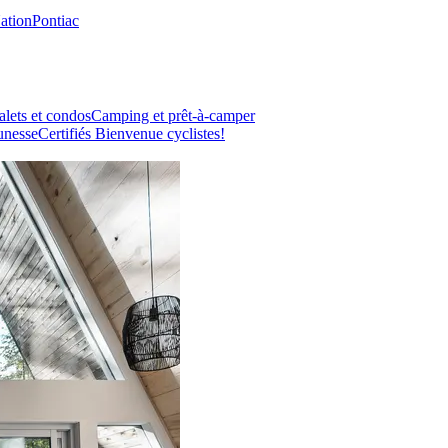
Nation
Pontiac
lets et condos
Camping et prêt-à-camper
unesse
Certifiés Bienvenue cyclistes!