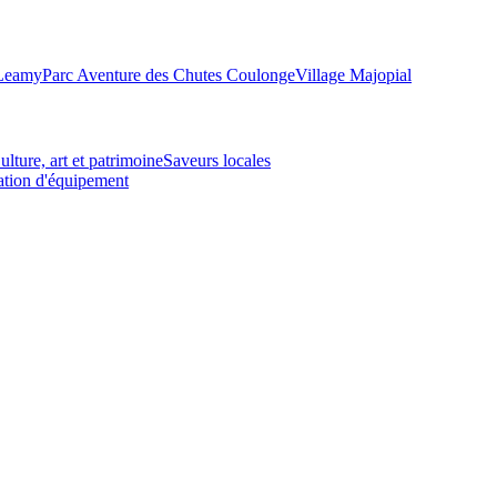
-Leamy
Parc Aventure des Chutes Coulonge
Village Majopial
ulture, art et patrimoine
Saveurs locales
tion d'équipement