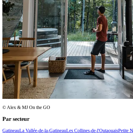
© Alex & MJ On the GO
Par secteur
Gatineau
La Vallée-de-la-Gatineau
Les Collines-de-l'Outaouais
Petite 