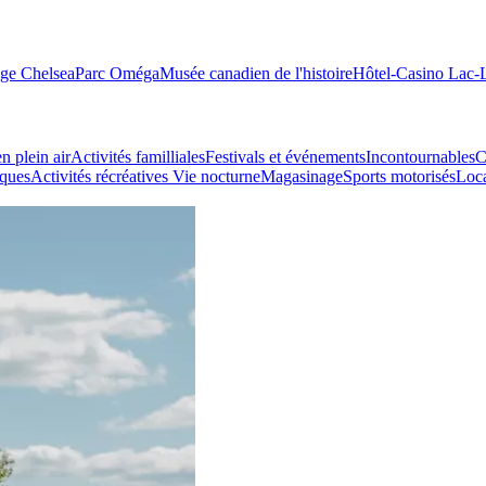
age Chelsea
Parc Oméga
Musée canadien de l'histoire
Hôtel-Casino Lac
n plein air
Activités familliales
Festivals et événements
Incontournables
C
iques
Activités récréatives
Vie nocturne
Magasinage
Sports motorisés
Loca