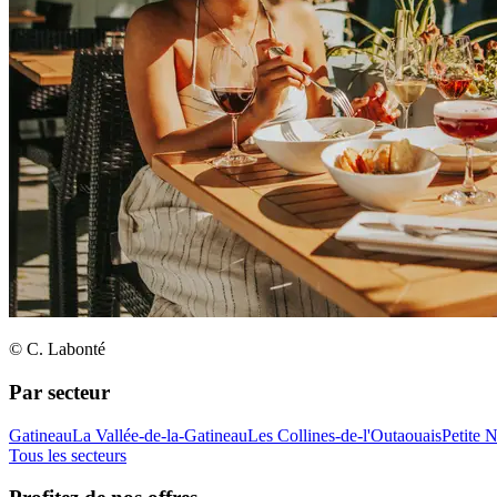
© C. Labonté
Par secteur
Gatineau
La Vallée-de-la-Gatineau
Les Collines-de-l'Outaouais
Petite 
Tous les secteurs