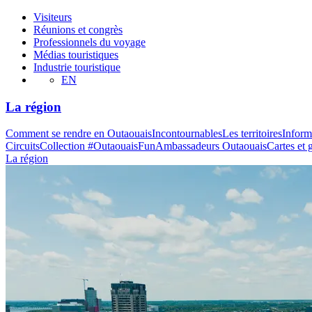
Visiteurs
Réunions et congrès
Professionnels du voyage
Médias touristiques
Industrie touristique
EN
La région
Comment se rendre en Outaouais
Incontournables
Les territoires
Inform
Circuits
Collection #OutaouaisFun
Ambassadeurs Outaouais
Cartes et 
La région