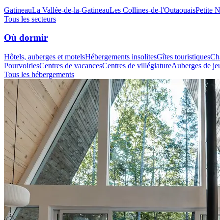
Gatineau
La Vallée-de-la-Gatineau
Les Collines-de-l'Outaouais
Petite 
Tous les secteurs
Où dormir
Hôtels, auberges et motels
Hébergements insolites
Gîtes touristiques
Cha
Pourvoiries
Centres de vacances
Centres de villégiature
Auberges de je
Tous les hébergements