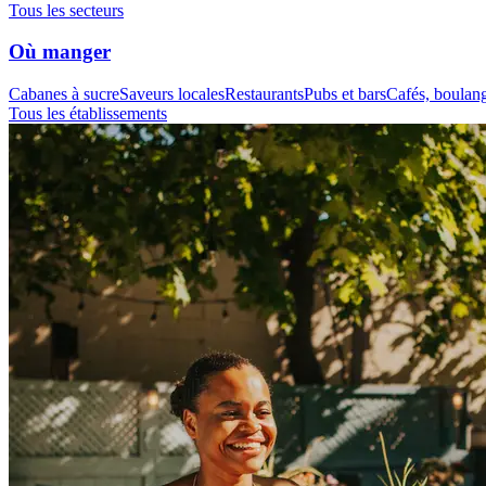
Tous les secteurs
Où manger
Cabanes à sucre
Saveurs locales
Restaurants
Pubs et bars
Cafés, boulange
Tous les établissements