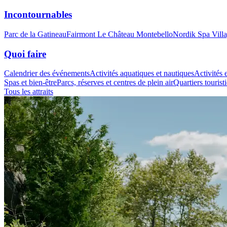
Incontournables
Parc de la Gatineau
Fairmont Le Château Montebello
Nordik Spa Vill
Quoi faire
Calendrier des événements
Activités aquatiques et nautiques
Activités e
Spas et bien-être
Parcs, réserves et centres de plein air
Quartiers tourist
Tous les attraits