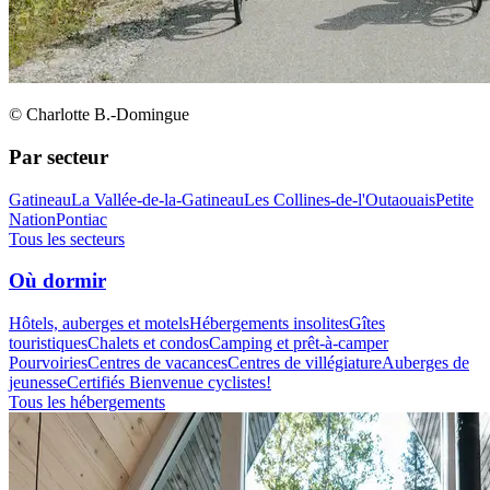
© Charlotte B.-Domingue
Par secteur
Gatineau
La Vallée-de-la-Gatineau
Les Collines-de-l'Outaouais
Petite
Nation
Pontiac
Tous les secteurs
Où dormir
Hôtels, auberges et motels
Hébergements insolites
Gîtes
touristiques
Chalets et condos
Camping et prêt-à-camper
Pourvoiries
Centres de vacances
Centres de villégiature
Auberges de
jeunesse
Certifiés Bienvenue cyclistes!
Tous les hébergements