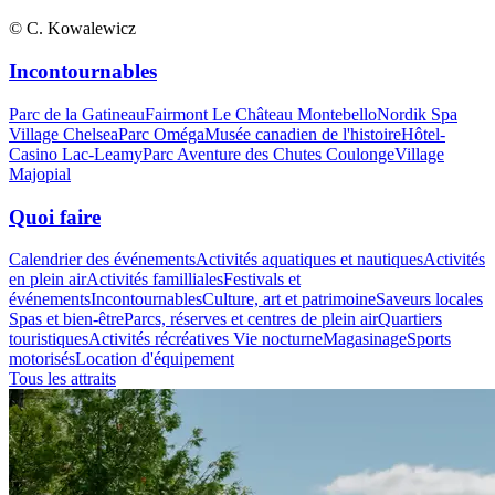
© C. Kowalewicz
Incontournables
Parc de la Gatineau
Fairmont Le Château Montebello
Nordik Spa
Village Chelsea
Parc Oméga
Musée canadien de l'histoire
Hôtel-
Casino Lac-Leamy
Parc Aventure des Chutes Coulonge
Village
Majopial
Quoi faire
Calendrier des événements
Activités aquatiques et nautiques
Activités
en plein air
Activités familliales
Festivals et
événements
Incontournables
Culture, art et patrimoine
Saveurs locales
Spas et bien-être
Parcs, réserves et centres de plein air
Quartiers
touristiques
Activités récréatives
Vie nocturne
Magasinage
Sports
motorisés
Location d'équipement
Tous les attraits