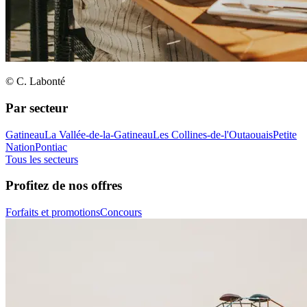
© C. Labonté
Par secteur
Gatineau
La Vallée-de-la-Gatineau
Les Collines-de-l'Outaouais
Petite
Nation
Pontiac
Tous les secteurs
Profitez de nos offres
Forfaits et promotions
Concours