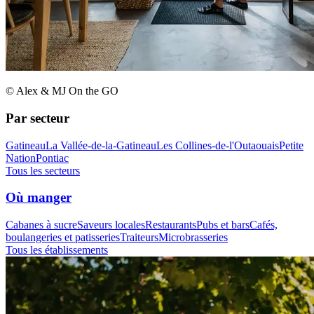
© Alex & MJ On the GO
Par secteur
Gatineau
La Vallée-de-la-Gatineau
Les Collines-de-l'Outaouais
Petite
Nation
Pontiac
Tous les secteurs
Où manger
Cabanes à sucre
Saveurs locales
Restaurants
Pubs et bars
Cafés,
boulangeries et patisseries
Traiteurs
Microbrasseries
Tous les établissements