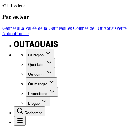
© I. Leclerc
Par secteur
Gatineau
La Vallée-de-la-Gatineau
Les Collines-de-l'Outaouais
Petite
Nation
Pontiac
La région
Quoi faire
Où dormir
Où manger
Promotions
Blogue
Recherche