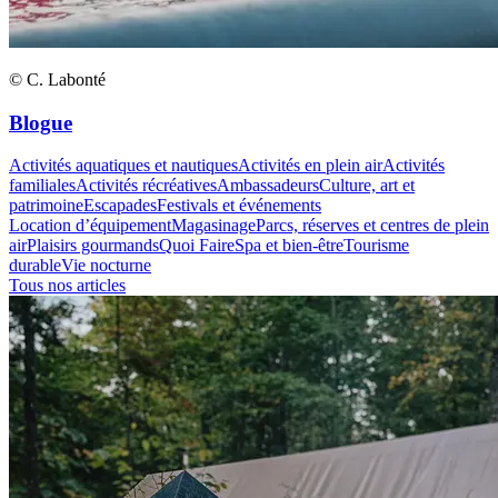
© C. Labonté
Blogue
Activités aquatiques et nautiques
Activités en plein air
Activités
familiales
Activités récréatives
Ambassadeurs
Culture, art et
patrimoine
Escapades
Festivals et événements
Location d’équipement
Magasinage
Parcs, réserves et centres de plein
air
Plaisirs gourmands
Quoi Faire
Spa et bien-être
Tourisme
durable
Vie nocturne
Tous nos articles