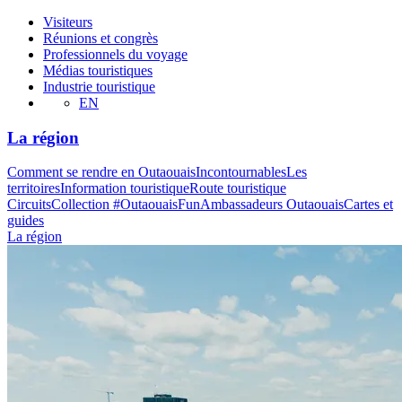
Visiteurs
Réunions et congrès
Professionnels du voyage
Médias touristiques
Industrie touristique
EN
La région
Comment se rendre en Outaouais
Incontournables
Les
territoires
Information touristique
Route touristique
Circuits
Collection #OutaouaisFun
Ambassadeurs Outaouais
Cartes et
guides
La région