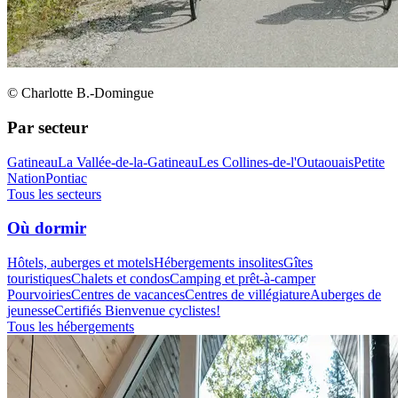
© Charlotte B.-Domingue
Par secteur
Gatineau
La Vallée-de-la-Gatineau
Les Collines-de-l'Outaouais
Petite
Nation
Pontiac
Tous les secteurs
Où dormir
Hôtels, auberges et motels
Hébergements insolites
Gîtes
touristiques
Chalets et condos
Camping et prêt-à-camper
Pourvoiries
Centres de vacances
Centres de villégiature
Auberges de
jeunesse
Certifiés Bienvenue cyclistes!
Tous les hébergements