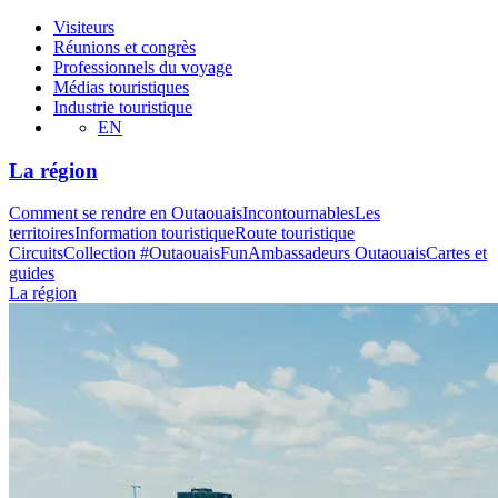
Visiteurs
Réunions et congrès
Professionnels du voyage
Médias touristiques
Industrie touristique
EN
La région
Comment se rendre en Outaouais
Incontournables
Les
territoires
Information touristique
Route touristique
Circuits
Collection #OutaouaisFun
Ambassadeurs Outaouais
Cartes et
guides
La région