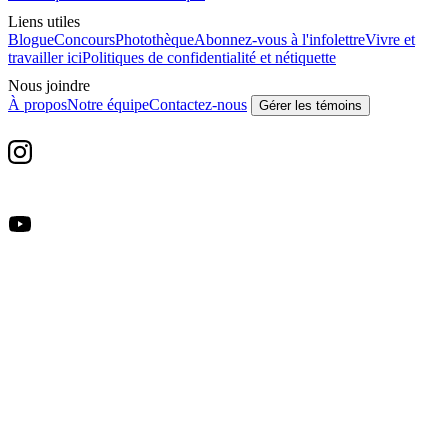
Liens utiles
Blogue
Concours
Photothèque
Abonnez-vous à l'infolettre
Vivre et
travailler ici
Politiques de confidentialité et nétiquette
Nous joindre
À propos
Notre équipe
Contactez-nous
Gérer les témoins