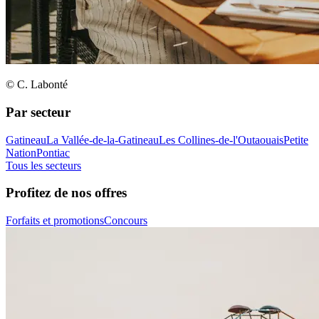
© C. Labonté
Par secteur
Gatineau
La Vallée-de-la-Gatineau
Les Collines-de-l'Outaouais
Petite
Nation
Pontiac
Tous les secteurs
Profitez de nos offres
Forfaits et promotions
Concours