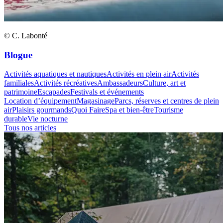
© C. Labonté
Blogue
Activités aquatiques et nautiques
Activités en plein air
Activités
familiales
Activités récréatives
Ambassadeurs
Culture, art et
patrimoine
Escapades
Festivals et événements
Location d’équipement
Magasinage
Parcs, réserves et centres de plein
air
Plaisirs gourmands
Quoi Faire
Spa et bien-être
Tourisme
durable
Vie nocturne
Tous nos articles