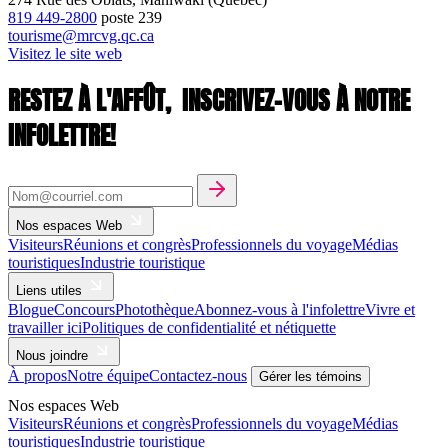
819 449-2800
poste
239
tourisme@mrcvg.qc.ca
Visitez le site web
RESTEZ À L'AFFÛT,
INSCRIVEZ-VOUS À NOTRE
INFOLETTRE!
Nos espaces Web
Visiteurs
Réunions et congrès
Professionnels du voyage
Médias
touristiques
Industrie touristique
Liens utiles
Blogue
Concours
Photothèque
Abonnez-vous à l'infolettre
Vivre et
travailler ici
Politiques de confidentialité et nétiquette
Nous joindre
À propos
Notre équipe
Contactez-nous
Gérer les témoins
Nos espaces Web
Visiteurs
Réunions et congrès
Professionnels du voyage
Médias
touristiques
Industrie touristique