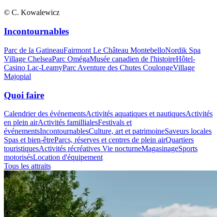
© C. Kowalewicz
Incontournables
Parc de la Gatineau
Fairmont Le Château Montebello
Nordik Spa
Village Chelsea
Parc Oméga
Musée canadien de l'histoire
Hôtel-
Casino Lac-Leamy
Parc Aventure des Chutes Coulonge
Village
Majopial
Quoi faire
Calendrier des événements
Activités aquatiques et nautiques
Activités
en plein air
Activités familliales
Festivals et
événements
Incontournables
Culture, art et patrimoine
Saveurs locales
Spas et bien-être
Parcs, réserves et centres de plein air
Quartiers
touristiques
Activités récréatives
Vie nocturne
Magasinage
Sports
motorisés
Location d'équipement
Tous les attraits