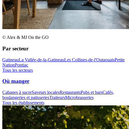
© Alex & MJ On the GO
Par secteur
Gatineau
La Vallée-de-la-Gatineau
Les Collines-de-l'Outaouais
Petite
Nation
Pontiac
Tous les secteurs
Où manger
Cabanes à sucre
Saveurs locales
Restaurants
Pubs et bars
Cafés,
boulangeries et patisseries
Traiteurs
Microbrasseries
Tous les établissements