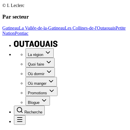
© I. Leclerc
Par secteur
Gatineau
La Vallée-de-la-Gatineau
Les Collines-de-l'Outaouais
Petite
Nation
Pontiac
La région
Quoi faire
Où dormir
Où manger
Promotions
Blogue
Recherche