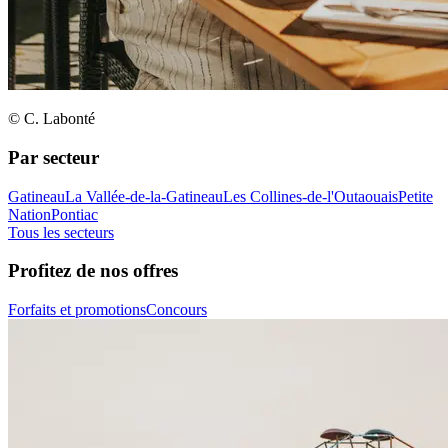
© C. Labonté
Par secteur
Gatineau
La Vallée-de-la-Gatineau
Les Collines-de-l'Outaouais
Petite
Nation
Pontiac
Tous les secteurs
Profitez de nos offres
Forfaits et promotions
Concours