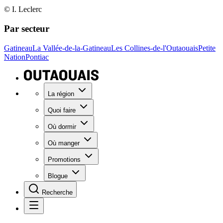
© I. Leclerc
Par secteur
Gatineau
La Vallée-de-la-Gatineau
Les Collines-de-l'Outaouais
Petite
Nation
Pontiac
La région
Quoi faire
Où dormir
Où manger
Promotions
Blogue
Recherche