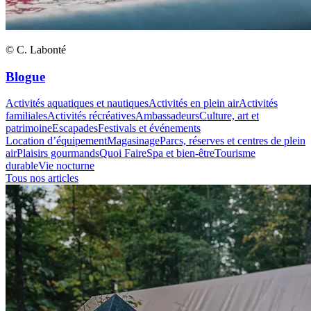
© C. Labonté
Blogue
Activités aquatiques et nautiques
Activités en plein air
Activités
familiales
Activités récréatives
Ambassadeurs
Culture, art et
patrimoine
Escapades
Festivals et événements
Location d’équipement
Magasinage
Parcs, réserves et centres de plein
air
Plaisirs gourmands
Quoi Faire
Spa et bien-être
Tourisme
durable
Vie nocturne
Tous nos articles