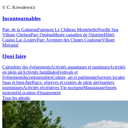
© C. Kowalewicz
Incontournables
Parc de la Gatineau
Fairmont Le Château Montebello
Nordik Spa
Village Chelsea
Parc Oméga
Musée canadien de l'histoire
Hôtel-
Casino Lac-Leamy
Parc Aventure des Chutes Coulonge
Village
Majopial
Quoi faire
Calendrier des événements
Activités aquatiques et nautiques
Activités
en plein air
Activités familliales
Festivals et
événements
Incontournables
Culture, art et patrimoine
Saveurs locales
Spas et bien-être
Parcs, réserves et centres de plein air
Quartiers
touristiques
Activités récréatives
Vie nocturne
Magasinage
Sports
motorisés
Location d'équipement
Tous les attraits