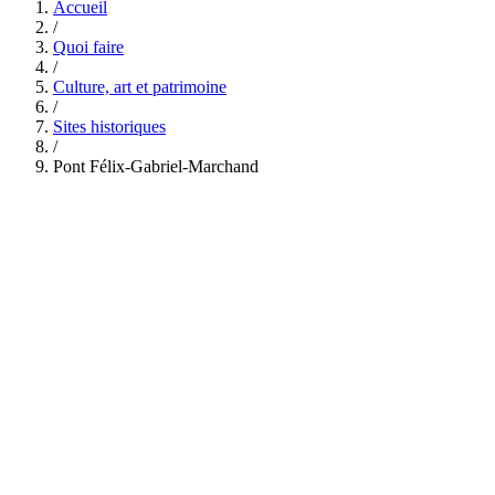
Accueil
/
Quoi faire
/
Culture, art et patrimoine
/
Sites historiques
/
Pont Félix-Gabriel-Marchand