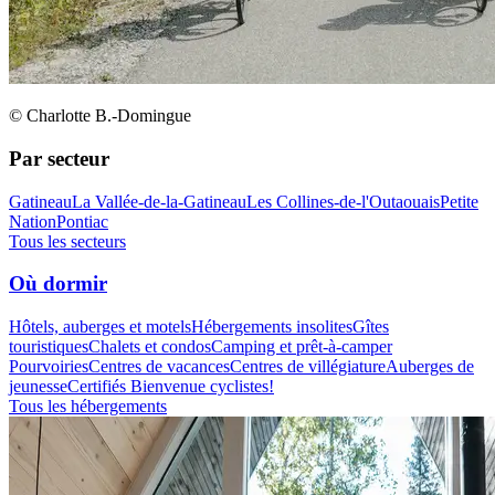
© Charlotte B.-Domingue
Par secteur
Gatineau
La Vallée-de-la-Gatineau
Les Collines-de-l'Outaouais
Petite
Nation
Pontiac
Tous les secteurs
Où dormir
Hôtels, auberges et motels
Hébergements insolites
Gîtes
touristiques
Chalets et condos
Camping et prêt-à-camper
Pourvoiries
Centres de vacances
Centres de villégiature
Auberges de
jeunesse
Certifiés Bienvenue cyclistes!
Tous les hébergements