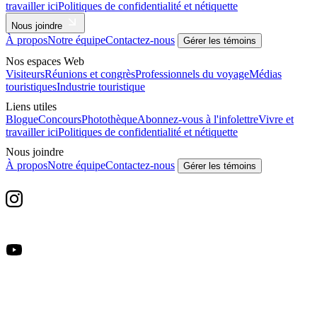
travailler ici
Politiques de confidentialité et nétiquette
Nous joindre
À propos
Notre équipe
Contactez-nous
Gérer les témoins
Nos espaces Web
Visiteurs
Réunions et congrès
Professionnels du voyage
Médias
touristiques
Industrie touristique
Liens utiles
Blogue
Concours
Photothèque
Abonnez-vous à l'infolettre
Vivre et
travailler ici
Politiques de confidentialité et nétiquette
Nous joindre
À propos
Notre équipe
Contactez-nous
Gérer les témoins