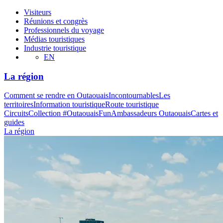
Visiteurs
Réunions et congrès
Professionnels du voyage
Médias touristiques
Industrie touristique
EN
La région
Comment se rendre en Outaouais
Incontournables
Les
territoires
Information touristique
Route touristique
Circuits
Collection #OutaouaisFun
Ambassadeurs Outaouais
Cartes et
guides
La région