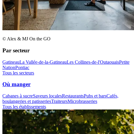
© Alex & MJ On the GO
Par secteur
Gatineau
La Vallée-de-la-Gatineau
Les Collines-de-l'Outaouais
Petite
Nation
Pontiac
Tous les secteurs
Où manger
Cabanes à sucre
Saveurs locales
Restaurants
Pubs et bars
Cafés,
boulangeries et patisseries
Traiteurs
Microbrasseries
Tous les établissements