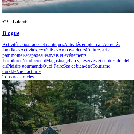
© C. Labonté
Blogue
Activités aquatiques et nautiques
Activités en plein air
Activités
familiales
Activités récréatives
Ambassadeurs
Culture, art et
patrimoine
Escapades
Festivals et événements
Location d’équipement
Magasinage
Parcs, réserves et centres de plein
air
Plaisirs gourmands
Quoi Faire
Spa et bien-être
Tourisme
durable
Vie nocturne
Tous nos articles