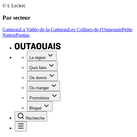
© I. Leclerc
Par secteur
Gatineau
La Vallée-de-la-Gatineau
Les Collines-de-l'Outaouais
Petite
Nation
Pontiac
La région
Quoi faire
Où dormir
Où manger
Promotions
Blogue
Recherche