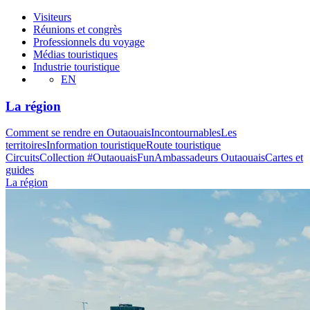
Visiteurs
Réunions et congrès
Professionnels du voyage
Médias touristiques
Industrie touristique
EN
La région
Comment se rendre en Outaouais
Incontournables
Les
territoires
Information touristique
Route touristique
Circuits
Collection #OutaouaisFun
Ambassadeurs Outaouais
Cartes et
guides
La région