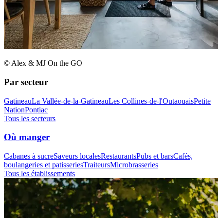
© Alex & MJ On the GO
Par secteur
Gatineau
La Vallée-de-la-Gatineau
Les Collines-de-l'Outaouais
Petite
Nation
Pontiac
Tous les secteurs
Où manger
Cabanes à sucre
Saveurs locales
Restaurants
Pubs et bars
Cafés,
boulangeries et patisseries
Traiteurs
Microbrasseries
Tous les établissements