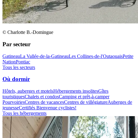
© Charlotte B.-Domingue
Par secteur
Gatineau
La Vallée-de-la-Gatineau
Les Collines-de-l'Outaouais
Petite
Nation
Pontiac
Tous les secteurs
Où dormir
Hôtels, auberges et motels
Hébergements insolites
Gîtes
touristiques
Chalets et condos
Camping et prêt-à-camper
Pourvoiries
Centres de vacances
Centres de villégiature
Auberges de
jeunesse
Certifiés Bienvenue cyclistes!
Tous les hébergements