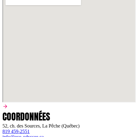
COORDONNÉES
52, ch. des Sources, La Pêche (Québec)
819 459-2551
info@eco-odyssee.ca