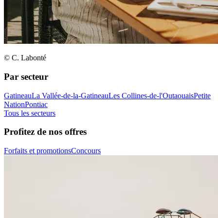
© C. Labonté
Par secteur
Gatineau
La Vallée-de-la-Gatineau
Les Collines-de-l'Outaouais
Petite
Nation
Pontiac
Tous les secteurs
Profitez de nos offres
Forfaits et promotions
Concours