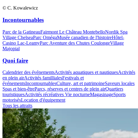
© C. Kowalewicz
Incontournables
Parc de la Gatineau
Fairmont Le Château Montebello
Nordik Spa
Village Chelsea
Parc Oméga
Musée canadien de l'histoire
Hôtel-
Casino Lac-Leamy
Parc Aventure des Chutes Coulonge
Village
Majopial
Quoi faire
Calendrier des événements
Activités aquatiques et nautiques
Activités
en plein air
Activités familliales
Festivals et
événements
Incontournables
Culture, art et patrimoine
Saveurs locales
Spas et bien-être
Parcs, réserves et centres de plein air
Quartiers
touristiques
Activités récréatives
Vie nocturne
Magasinage
Sports
motorisés
Location d'équipement
Tous les attraits