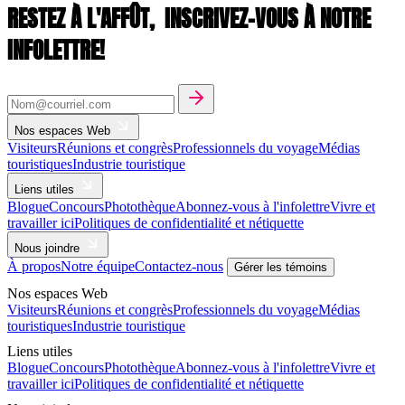
RESTEZ À L'AFFÛT,
INSCRIVEZ-VOUS À NOTRE
INFOLETTRE!
Nos espaces Web
Visiteurs
Réunions et congrès
Professionnels du voyage
Médias
touristiques
Industrie touristique
Liens utiles
Blogue
Concours
Photothèque
Abonnez-vous à l'infolettre
Vivre et
travailler ici
Politiques de confidentialité et nétiquette
Nous joindre
À propos
Notre équipe
Contactez-nous
Gérer les témoins
Nos espaces Web
Visiteurs
Réunions et congrès
Professionnels du voyage
Médias
touristiques
Industrie touristique
Liens utiles
Blogue
Concours
Photothèque
Abonnez-vous à l'infolettre
Vivre et
travailler ici
Politiques de confidentialité et nétiquette