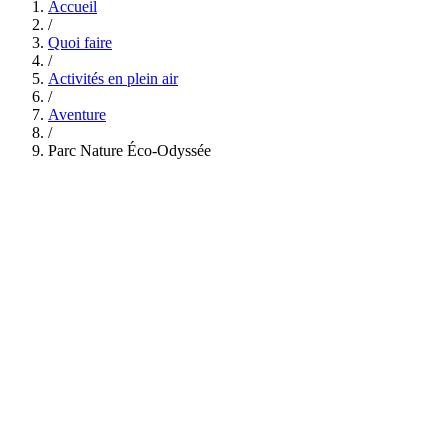
Accueil
/
Quoi faire
/
Activités en plein air
/
Aventure
/
Parc Nature Éco-Odyssée