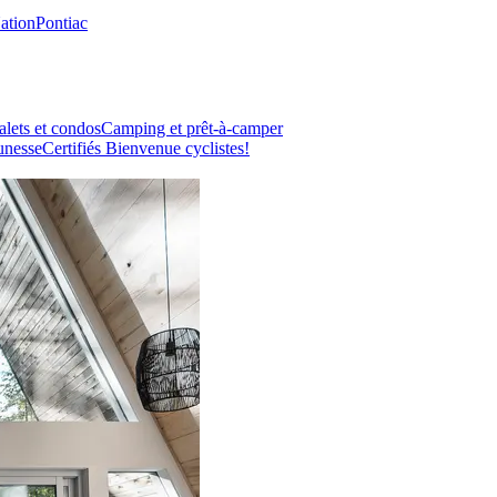
Nation
Pontiac
lets et condos
Camping et prêt-à-camper
unesse
Certifiés Bienvenue cyclistes!