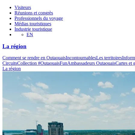
Visiteurs
Réunions et congrès
Professionnels du voyage
Médias touristiques
Industrie touristique
EN
La région
Comment se rendre en Outaouais
Incontournables
Les territoires
Inform
Circuits
Collection #OutaouaisFun
Ambassadeurs Outaouais
Cartes et 
La région