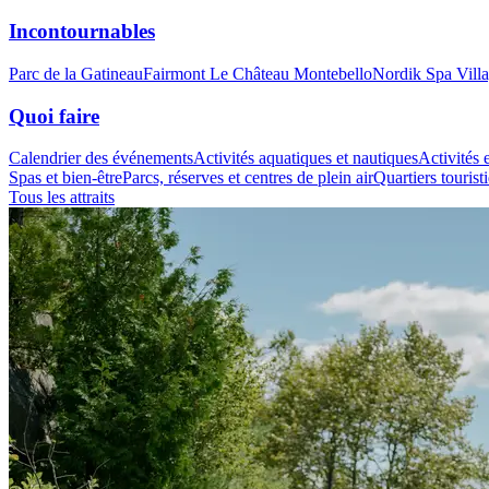
Incontournables
Parc de la Gatineau
Fairmont Le Château Montebello
Nordik Spa Vill
Quoi faire
Calendrier des événements
Activités aquatiques et nautiques
Activités e
Spas et bien-être
Parcs, réserves et centres de plein air
Quartiers tourist
Tous les attraits