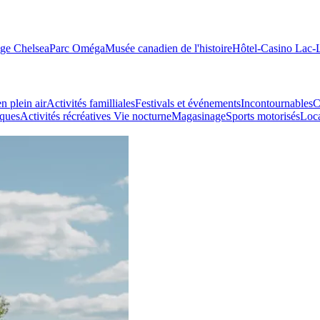
age Chelsea
Parc Oméga
Musée canadien de l'histoire
Hôtel-Casino Lac
n plein air
Activités familliales
Festivals et événements
Incontournables
C
iques
Activités récréatives
Vie nocturne
Magasinage
Sports motorisés
Loca