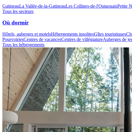
Gatineau
La Vallée-de-la-Gatineau
Les Collines-de-l'Outaouais
Petite 
Tous les secteurs
Où dormir
Hôtels, auberges et motels
Hébergements insolites
Gîtes touristiques
Cha
Pourvoiries
Centres de vacances
Centres de villégiature
Auberges de je
Tous les hébergements