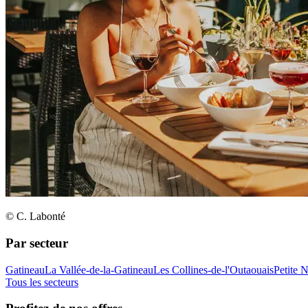
© C. Labonté
Par secteur
Gatineau
La Vallée-de-la-Gatineau
Les Collines-de-l'Outaouais
Petite 
Tous les secteurs