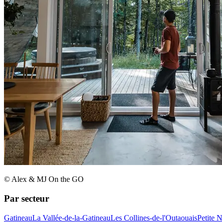
© Alex & MJ On the GO
Par secteur
Gatineau
La Vallée-de-la-Gatineau
Les Collines-de-l'Outaouais
Petite 