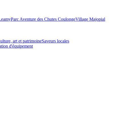
-Leamy
Parc Aventure des Chutes Coulonge
Village Majopial
ulture, art et patrimoine
Saveurs locales
tion d'équipement