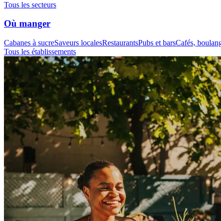
Tous les secteurs
Où manger
Cabanes à sucre
Saveurs locales
Restaurants
Pubs et bars
Cafés, boulange
Tous les établissements