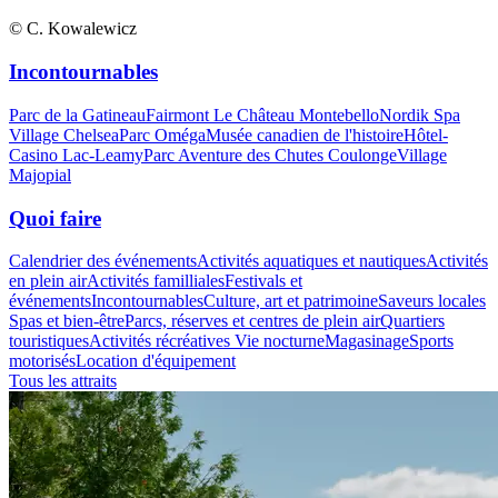
© C. Kowalewicz
Incontournables
Parc de la Gatineau
Fairmont Le Château Montebello
Nordik Spa
Village Chelsea
Parc Oméga
Musée canadien de l'histoire
Hôtel-
Casino Lac-Leamy
Parc Aventure des Chutes Coulonge
Village
Majopial
Quoi faire
Calendrier des événements
Activités aquatiques et nautiques
Activités
en plein air
Activités familliales
Festivals et
événements
Incontournables
Culture, art et patrimoine
Saveurs locales
Spas et bien-être
Parcs, réserves et centres de plein air
Quartiers
touristiques
Activités récréatives
Vie nocturne
Magasinage
Sports
motorisés
Location d'équipement
Tous les attraits