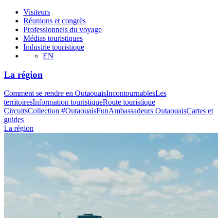
Visiteurs
Réunions et congrès
Professionnels du voyage
Médias touristiques
Industrie touristique
EN
La région
Comment se rendre en Outaouais
Incontournables
Les
territoires
Information touristique
Route touristique
Circuits
Collection #OutaouaisFun
Ambassadeurs Outaouais
Cartes et
guides
La région