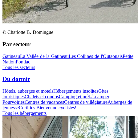
© Charlotte B.-Domingue
Par secteur
Gatineau
La Vallée-de-la-Gatineau
Les Collines-de-l'Outaouais
Petite
Nation
Pontiac
Tous les secteurs
Où dormir
Hôtels, auberges et motels
Hébergements insolites
Gîtes
touristiques
Chalets et condos
Camping et prêt-à-camper
Pourvoiries
Centres de vacances
Centres de villégiature
Auberges de
jeunesse
Certifiés Bienvenue cyclistes!
Tous les hébergements