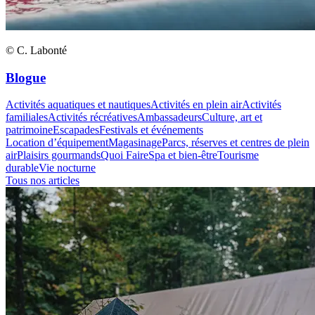
© C. Labonté
Blogue
Activités aquatiques et nautiques
Activités en plein air
Activités
familiales
Activités récréatives
Ambassadeurs
Culture, art et
patrimoine
Escapades
Festivals et événements
Location d’équipement
Magasinage
Parcs, réserves et centres de plein
air
Plaisirs gourmands
Quoi Faire
Spa et bien-être
Tourisme
durable
Vie nocturne
Tous nos articles