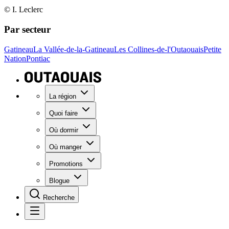
© I. Leclerc
Par secteur
Gatineau
La Vallée-de-la-Gatineau
Les Collines-de-l'Outaouais
Petite
Nation
Pontiac
La région
Quoi faire
Où dormir
Où manger
Promotions
Blogue
Recherche