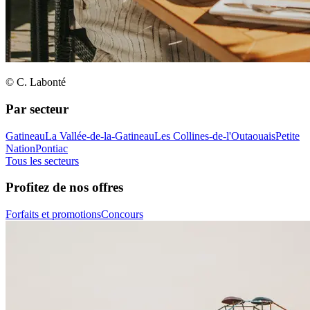
© C. Labonté
Par secteur
Gatineau
La Vallée-de-la-Gatineau
Les Collines-de-l'Outaouais
Petite
Nation
Pontiac
Tous les secteurs
Profitez de nos offres
Forfaits et promotions
Concours