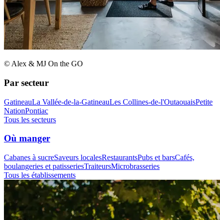
© Alex & MJ On the GO
Par secteur
Gatineau
La Vallée-de-la-Gatineau
Les Collines-de-l'Outaouais
Petite
Nation
Pontiac
Tous les secteurs
Où manger
Cabanes à sucre
Saveurs locales
Restaurants
Pubs et bars
Cafés,
boulangeries et patisseries
Traiteurs
Microbrasseries
Tous les établissements