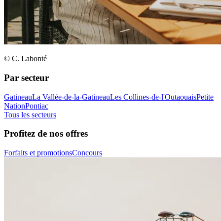
© C. Labonté
Par secteur
Gatineau
La Vallée-de-la-Gatineau
Les Collines-de-l'Outaouais
Petite
Nation
Pontiac
Tous les secteurs
Profitez de nos offres
Forfaits et promotions
Concours