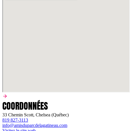
COORDONNÉES
33 Chemin Scott, Chelsea (Québec)
819 827-3113
info@amisduparcdelagatineau.com
Visitez le site web