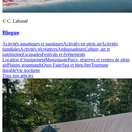
© C. Labonté
Blogue
Activités aquatiques et nautiques
Activités en plein air
Activités
familiales
Activités récréatives
Ambassadeurs
Culture, art et
patrimoine
Escapades
Festivals et événements
Location d’équipement
Magasinage
Parcs, réserves et centres de plein
air
Plaisirs gourmands
Quoi Faire
Spa et bien-être
Tourisme
durable
Vie nocturne
Tous nos articles