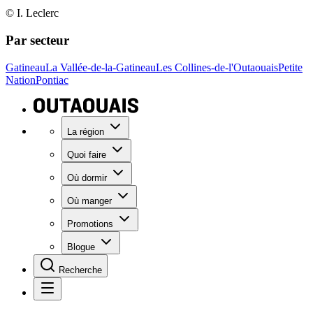
© I. Leclerc
Par secteur
Gatineau
La Vallée-de-la-Gatineau
Les Collines-de-l'Outaouais
Petite
Nation
Pontiac
La région
Quoi faire
Où dormir
Où manger
Promotions
Blogue
Recherche