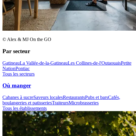
© Alex & MJ On the GO
Par secteur
Gatineau
La Vallée-de-la-Gatineau
Les Collines-de-l'Outaouais
Petite
Nation
Pontiac
Tous les secteurs
Où manger
Cabanes à sucre
Saveurs locales
Restaurants
Pubs et bars
Cafés,
boulangeries et patisseries
Traiteurs
Microbrasseries
Tous les établissements