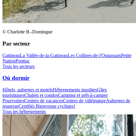
© Charlotte B.-Domingue
Par secteur
Gatineau
La Vallée-de-la-Gatineau
Les Collines-de-l'Outaouais
Petite
Nation
Pontiac
Tous les secteurs
Où dormir
Hôtels, auberges et motels
Hébergements insolites
Gîtes
touristiques
Chalets et condos
Camping et prêt-à-camper
Pourvoiries
Centres de vacances
Centres de villégiature
Auberges de
jeunesse
Certifiés Bienvenue cyclistes!
Tous les hébergements