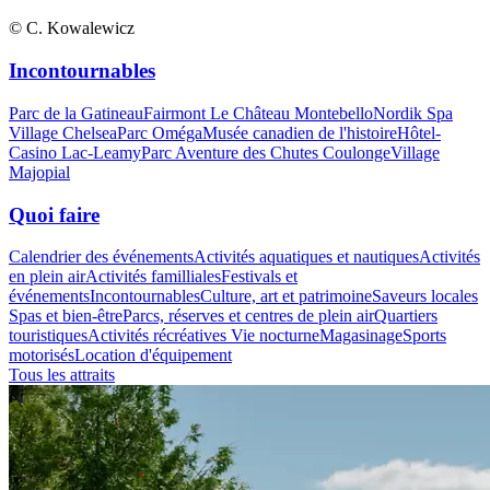
© C. Kowalewicz
Incontournables
Parc de la Gatineau
Fairmont Le Château Montebello
Nordik Spa
Village Chelsea
Parc Oméga
Musée canadien de l'histoire
Hôtel-
Casino Lac-Leamy
Parc Aventure des Chutes Coulonge
Village
Majopial
Quoi faire
Calendrier des événements
Activités aquatiques et nautiques
Activités
en plein air
Activités familliales
Festivals et
événements
Incontournables
Culture, art et patrimoine
Saveurs locales
Spas et bien-être
Parcs, réserves et centres de plein air
Quartiers
touristiques
Activités récréatives
Vie nocturne
Magasinage
Sports
motorisés
Location d'équipement
Tous les attraits