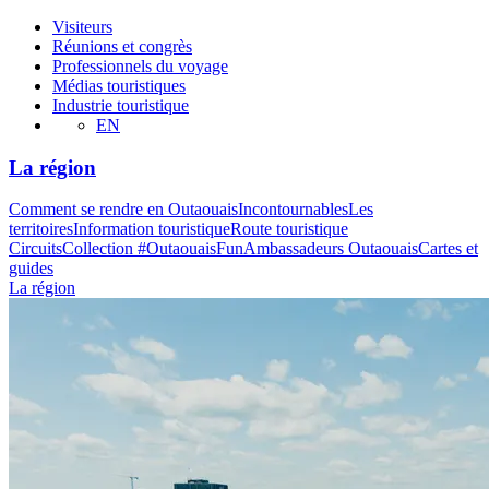
Visiteurs
Réunions et congrès
Professionnels du voyage
Médias touristiques
Industrie touristique
EN
La région
Comment se rendre en Outaouais
Incontournables
Les
territoires
Information touristique
Route touristique
Circuits
Collection #OutaouaisFun
Ambassadeurs Outaouais
Cartes et
guides
La région