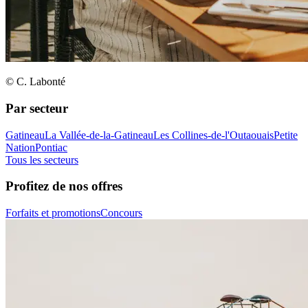
© C. Labonté
Par secteur
Gatineau
La Vallée-de-la-Gatineau
Les Collines-de-l'Outaouais
Petite
Nation
Pontiac
Tous les secteurs
Profitez de nos offres
Forfaits et promotions
Concours