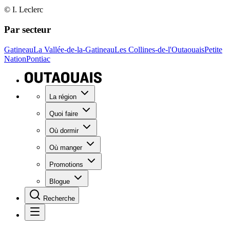
© I. Leclerc
Par secteur
Gatineau
La Vallée-de-la-Gatineau
Les Collines-de-l'Outaouais
Petite
Nation
Pontiac
La région
Quoi faire
Où dormir
Où manger
Promotions
Blogue
Recherche