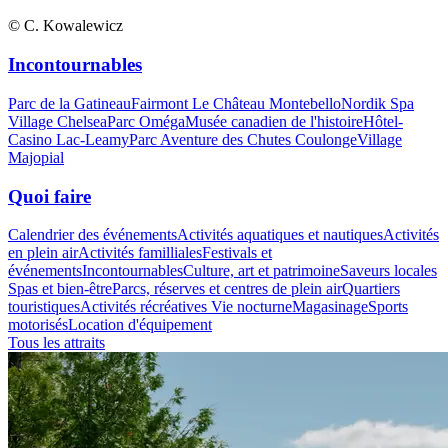
© C. Kowalewicz
Incontournables
Parc de la Gatineau
Fairmont Le Château Montebello
Nordik Spa
Village Chelsea
Parc Oméga
Musée canadien de l'histoire
Hôtel-
Casino Lac-Leamy
Parc Aventure des Chutes Coulonge
Village
Majopial
Quoi faire
Calendrier des événements
Activités aquatiques et nautiques
Activités
en plein air
Activités familliales
Festivals et
événements
Incontournables
Culture, art et patrimoine
Saveurs locales
Spas et bien-être
Parcs, réserves et centres de plein air
Quartiers
touristiques
Activités récréatives
Vie nocturne
Magasinage
Sports
motorisés
Location d'équipement
Tous les attraits