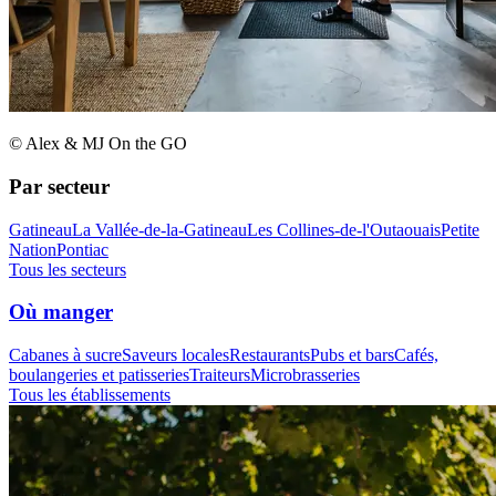
© Alex & MJ On the GO
Par secteur
Gatineau
La Vallée-de-la-Gatineau
Les Collines-de-l'Outaouais
Petite
Nation
Pontiac
Tous les secteurs
Où manger
Cabanes à sucre
Saveurs locales
Restaurants
Pubs et bars
Cafés,
boulangeries et patisseries
Traiteurs
Microbrasseries
Tous les établissements