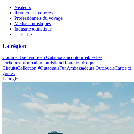
Visiteurs
Réunions et congrès
Professionnels du voyage
Médias touristiques
Industrie touristique
EN
La région
Comment se rendre en Outaouais
Incontournables
Les
territoires
Information touristique
Route touristique
Circuits
Collection #OutaouaisFun
Ambassadeurs Outaouais
Cartes et
guides
La région