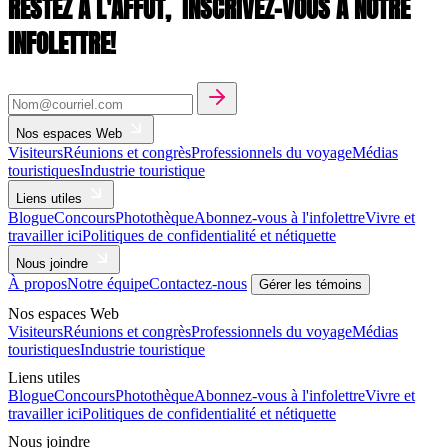
RESTEZ À L'AFFÛT,
INSCRIVEZ-VOUS À NOTRE
INFOLETTRE!
Nos espaces Web
Visiteurs
Réunions et congrès
Professionnels du voyage
Médias
touristiques
Industrie touristique
Liens utiles
Blogue
Concours
Photothèque
Abonnez-vous à l'infolettre
Vivre et
travailler ici
Politiques de confidentialité et nétiquette
Nous joindre
À propos
Notre équipe
Contactez-nous
Gérer les témoins
Nos espaces Web
Visiteurs
Réunions et congrès
Professionnels du voyage
Médias
touristiques
Industrie touristique
Liens utiles
Blogue
Concours
Photothèque
Abonnez-vous à l'infolettre
Vivre et
travailler ici
Politiques de confidentialité et nétiquette
Nous joindre