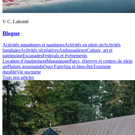
© C. Labonté
Blogue
Activités aquatiques et nautiques
Activités en plein air
Activités
familiales
Activités récréatives
Ambassadeurs
Culture, art et
patrimoine
Escapades
Festivals et événements
Location d’équipement
Magasinage
Parcs, réserves et centres de plein
air
Plaisirs gourmands
Quoi Faire
Spa et bien-être
Tourisme
durable
Vie nocturne
Tous nos articles