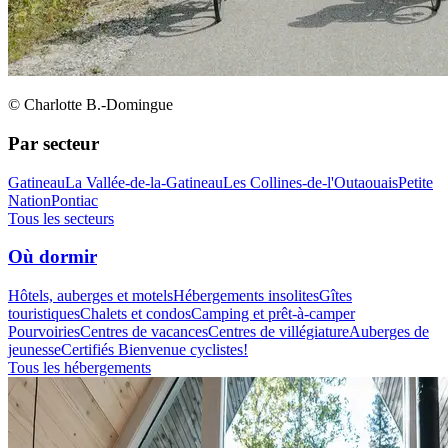
© Charlotte B.-Domingue
Par secteur
Gatineau
La Vallée-de-la-Gatineau
Les Collines-de-l'Outaouais
Petite
Nation
Pontiac
Tous les secteurs
Où dormir
Hôtels, auberges et motels
Hébergements insolites
Gîtes
touristiques
Chalets et condos
Camping et prêt-à-camper
Pourvoiries
Centres de vacances
Centres de villégiature
Auberges de
jeunesse
Certifiés Bienvenue cyclistes!
Tous les hébergements