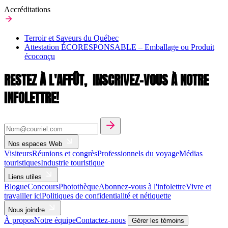
Accréditations
Terroir et Saveurs du Québec
Attestation ÉCORESPONSABLE – Emballage ou Produit
écoconçu
RESTEZ À L'AFFÛT,
INSCRIVEZ-VOUS À NOTRE
INFOLETTRE!
Nos espaces Web
Visiteurs
Réunions et congrès
Professionnels du voyage
Médias
touristiques
Industrie touristique
Liens utiles
Blogue
Concours
Photothèque
Abonnez-vous à l'infolettre
Vivre et
travailler ici
Politiques de confidentialité et nétiquette
Nous joindre
À propos
Notre équipe
Contactez-nous
Gérer les témoins