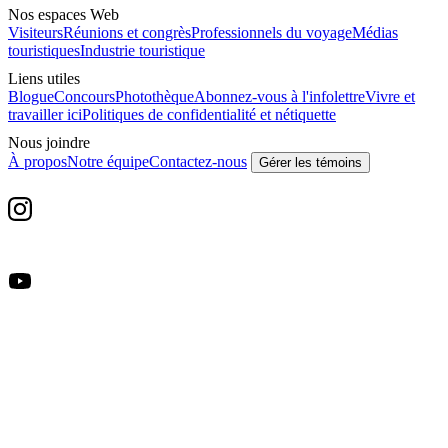
Nos espaces Web
Visiteurs
Réunions et congrès
Professionnels du voyage
Médias
touristiques
Industrie touristique
Liens utiles
Blogue
Concours
Photothèque
Abonnez-vous à l'infolettre
Vivre et
travailler ici
Politiques de confidentialité et nétiquette
Nous joindre
À propos
Notre équipe
Contactez-nous
Gérer les témoins