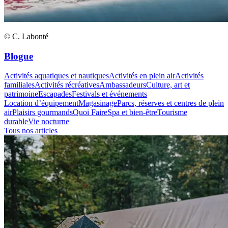
© C. Labonté
Blogue
Activités aquatiques et nautiques
Activités en plein air
Activités
familiales
Activités récréatives
Ambassadeurs
Culture, art et
patrimoine
Escapades
Festivals et événements
Location d’équipement
Magasinage
Parcs, réserves et centres de plein
air
Plaisirs gourmands
Quoi Faire
Spa et bien-être
Tourisme
durable
Vie nocturne
Tous nos articles