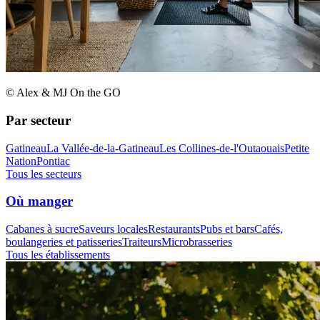
© Alex & MJ On the GO
Par secteur
Gatineau
La Vallée-de-la-Gatineau
Les Collines-de-l'Outaouais
Petite
Nation
Pontiac
Tous les secteurs
Où manger
Cabanes à sucre
Saveurs locales
Restaurants
Pubs et bars
Cafés,
boulangeries et patisseries
Traiteurs
Microbrasseries
Tous les établissements