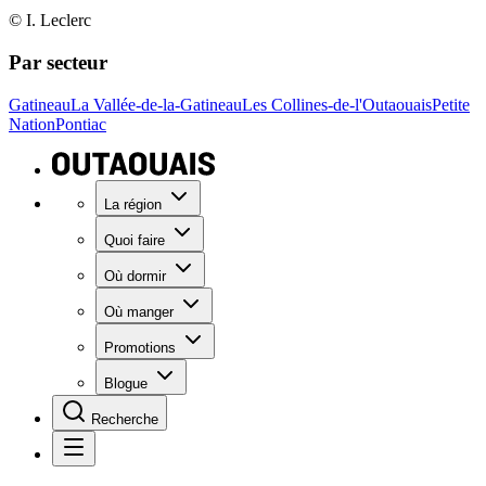
© I. Leclerc
Par secteur
Gatineau
La Vallée-de-la-Gatineau
Les Collines-de-l'Outaouais
Petite
Nation
Pontiac
La région
Quoi faire
Où dormir
Où manger
Promotions
Blogue
Recherche