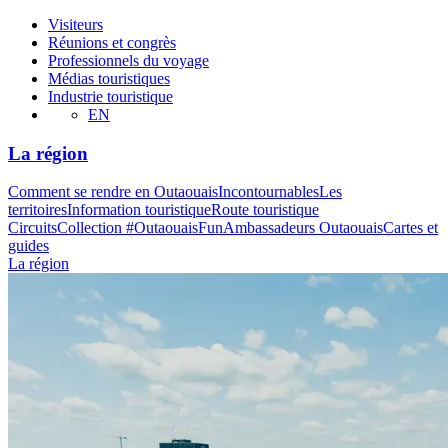
Visiteurs
Réunions et congrès
Professionnels du voyage
Médias touristiques
Industrie touristique
EN
La région
Comment se rendre en Outaouais
Incontournables
Les
territoires
Information touristique
Route touristique
Circuits
Collection #OutaouaisFun
Ambassadeurs Outaouais
Cartes et
guides
La région