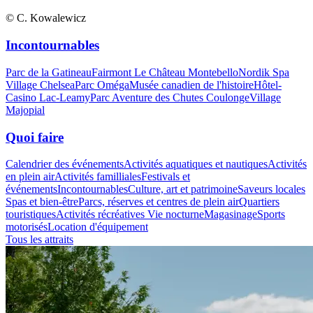
© C. Kowalewicz
Incontournables
Parc de la Gatineau
Fairmont Le Château Montebello
Nordik Spa
Village Chelsea
Parc Oméga
Musée canadien de l'histoire
Hôtel-
Casino Lac-Leamy
Parc Aventure des Chutes Coulonge
Village
Majopial
Quoi faire
Calendrier des événements
Activités aquatiques et nautiques
Activités
en plein air
Activités familliales
Festivals et
événements
Incontournables
Culture, art et patrimoine
Saveurs locales
Spas et bien-être
Parcs, réserves et centres de plein air
Quartiers
touristiques
Activités récréatives
Vie nocturne
Magasinage
Sports
motorisés
Location d'équipement
Tous les attraits