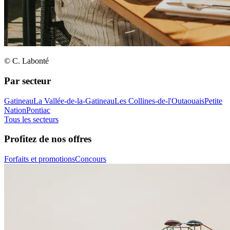
© C. Labonté
Par secteur
Gatineau
La Vallée-de-la-Gatineau
Les Collines-de-l'Outaouais
Petite
Nation
Pontiac
Tous les secteurs
Profitez de nos offres
Forfaits et promotions
Concours