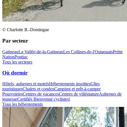
© Charlotte B.-Domingue
Par secteur
Gatineau
La Vallée-de-la-Gatineau
Les Collines-de-l'Outaouais
Petite
Nation
Pontiac
Tous les secteurs
Où dormir
Hôtels, auberges et motels
Hébergements insolites
Gîtes
touristiques
Chalets et condos
Camping et prêt-à-camper
Pourvoiries
Centres de vacances
Centres de villégiature
Auberges de
jeunesse
Certifiés Bienvenue cyclistes!
Tous les hébergements