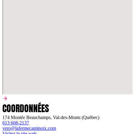
COORDONNÉES
174 Montée Beauchamps, Val-des-Monts (Québec)
613 608-2137
vero@lafermecaminoix.com
Visitez le site web