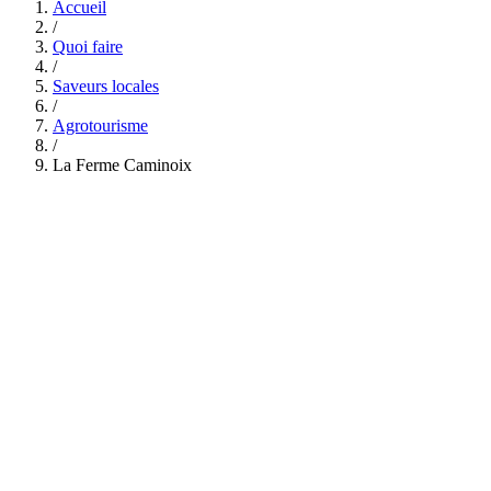
Accueil
/
Quoi faire
/
Saveurs locales
/
Agrotourisme
/
La Ferme Caminoix