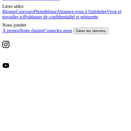
Liens utiles
Blogue
Concours
Photothèque
Abonnez-vous à l'infolettre
Vivre et
travailler ici
Politiques de confidentialité et nétiquette
Nous joindre
À propos
Notre équipe
Contactez-nous
Gérer les témoins