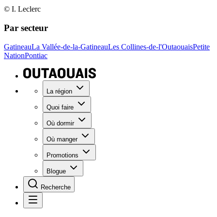
© I. Leclerc
Par secteur
Gatineau
La Vallée-de-la-Gatineau
Les Collines-de-l'Outaouais
Petite
Nation
Pontiac
La région
Quoi faire
Où dormir
Où manger
Promotions
Blogue
Recherche