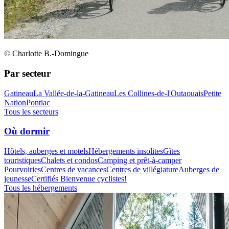
© Charlotte B.-Domingue
Par secteur
Gatineau
La Vallée-de-la-Gatineau
Les Collines-de-l'Outaouais
Petite
Nation
Pontiac
Tous les secteurs
Où dormir
Hôtels, auberges et motels
Hébergements insolites
Gîtes
touristiques
Chalets et condos
Camping et prêt-à-camper
Pourvoiries
Centres de vacances
Centres de villégiature
Auberges de
jeunesse
Certifiés Bienvenue cyclistes!
Tous les hébergements