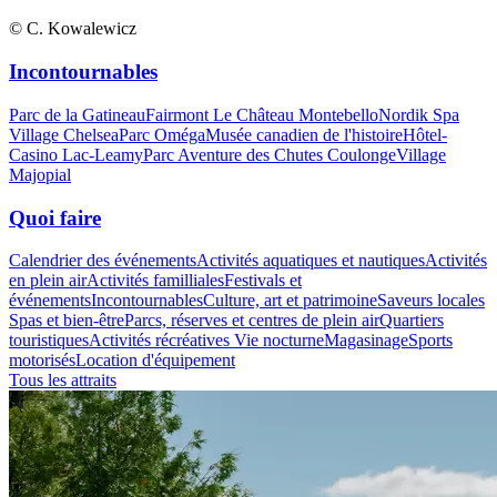
© C. Kowalewicz
Incontournables
Parc de la Gatineau
Fairmont Le Château Montebello
Nordik Spa
Village Chelsea
Parc Oméga
Musée canadien de l'histoire
Hôtel-
Casino Lac-Leamy
Parc Aventure des Chutes Coulonge
Village
Majopial
Quoi faire
Calendrier des événements
Activités aquatiques et nautiques
Activités
en plein air
Activités familliales
Festivals et
événements
Incontournables
Culture, art et patrimoine
Saveurs locales
Spas et bien-être
Parcs, réserves et centres de plein air
Quartiers
touristiques
Activités récréatives
Vie nocturne
Magasinage
Sports
motorisés
Location d'équipement
Tous les attraits