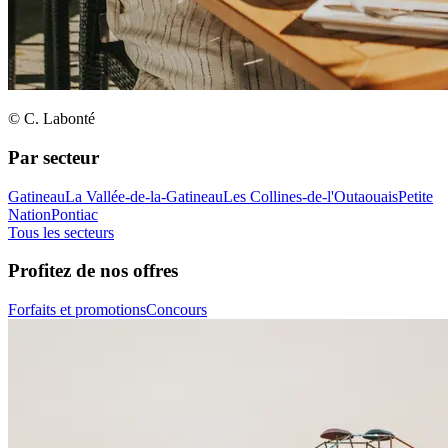
© C. Labonté
Par secteur
Gatineau
La Vallée-de-la-Gatineau
Les Collines-de-l'Outaouais
Petite
Nation
Pontiac
Tous les secteurs
Profitez de nos offres
Forfaits et promotions
Concours