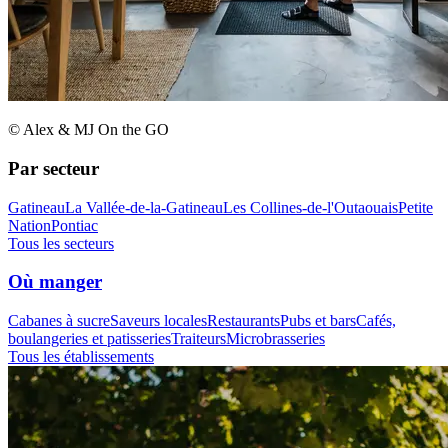
© Alex & MJ On the GO
Par secteur
Gatineau
La Vallée-de-la-Gatineau
Les Collines-de-l'Outaouais
Petite
Nation
Pontiac
Tous les secteurs
Où manger
Cabanes à sucre
Saveurs locales
Restaurants
Pubs et bars
Cafés,
boulangeries et patisseries
Traiteurs
Microbrasseries
Tous les établissements