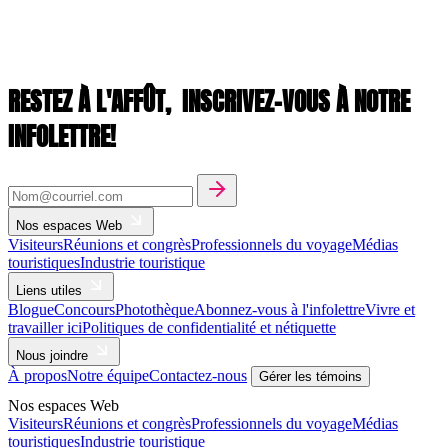
RESTEZ À L'AFFÛT,
INSCRIVEZ-VOUS À NOTRE
INFOLETTRE!
Nos espaces Web
Visiteurs
Réunions et congrès
Professionnels du voyage
Médias
touristiques
Industrie touristique
Liens utiles
Blogue
Concours
Photothèque
Abonnez-vous à l'infolettre
Vivre et
travailler ici
Politiques de confidentialité et nétiquette
Nous joindre
À propos
Notre équipe
Contactez-nous
Gérer les témoins
Nos espaces Web
Visiteurs
Réunions et congrès
Professionnels du voyage
Médias
touristiques
Industrie touristique