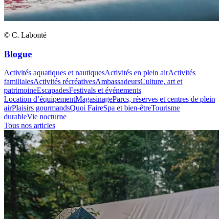
© C. Labonté
Blogue
Activités aquatiques et nautiques
Activités en plein air
Activités
familiales
Activités récréatives
Ambassadeurs
Culture, art et
patrimoine
Escapades
Festivals et événements
Location d’équipement
Magasinage
Parcs, réserves et centres de plein
air
Plaisirs gourmands
Quoi Faire
Spa et bien-être
Tourisme
durable
Vie nocturne
Tous nos articles