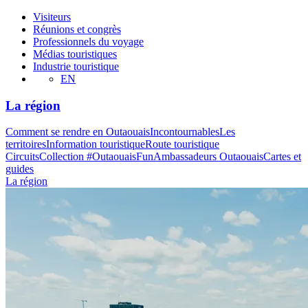
Visiteurs
Réunions et congrès
Professionnels du voyage
Médias touristiques
Industrie touristique
EN
La région
Comment se rendre en Outaouais
Incontournables
Les
territoires
Information touristique
Route touristique
Circuits
Collection #OutaouaisFun
Ambassadeurs Outaouais
Cartes et
guides
La région