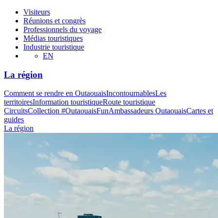
Visiteurs
Réunions et congrès
Professionnels du voyage
Médias touristiques
Industrie touristique
EN
La région
Comment se rendre en Outaouais
Incontournables
Les
territoires
Information touristique
Route touristique
Circuits
Collection #OutaouaisFun
Ambassadeurs Outaouais
Cartes et
guides
La région