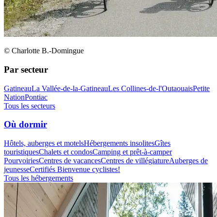
© Charlotte B.-Domingue
Par secteur
Gatineau
La Vallée-de-la-Gatineau
Les Collines-de-l'Outaouais
Petite
Nation
Pontiac
Tous les secteurs
Où dormir
Hôtels, auberges et motels
Hébergements insolites
Gîtes
touristiques
Chalets et condos
Camping et prêt-à-camper
Pourvoiries
Centres de vacances
Centres de villégiature
Auberges de
jeunesse
Certifiés Bienvenue cyclistes!
Tous les hébergements