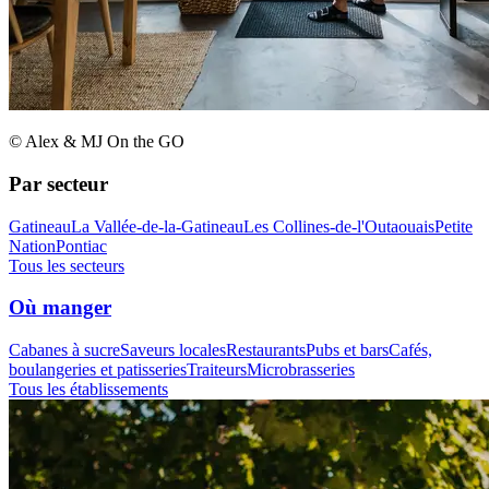
© Alex & MJ On the GO
Par secteur
Gatineau
La Vallée-de-la-Gatineau
Les Collines-de-l'Outaouais
Petite
Nation
Pontiac
Tous les secteurs
Où manger
Cabanes à sucre
Saveurs locales
Restaurants
Pubs et bars
Cafés,
boulangeries et patisseries
Traiteurs
Microbrasseries
Tous les établissements