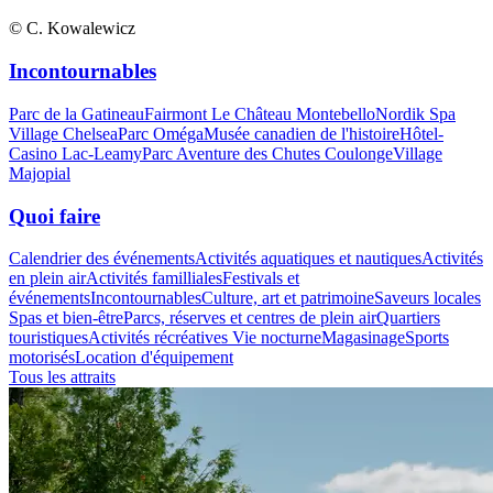
© C. Kowalewicz
Incontournables
Parc de la Gatineau
Fairmont Le Château Montebello
Nordik Spa
Village Chelsea
Parc Oméga
Musée canadien de l'histoire
Hôtel-
Casino Lac-Leamy
Parc Aventure des Chutes Coulonge
Village
Majopial
Quoi faire
Calendrier des événements
Activités aquatiques et nautiques
Activités
en plein air
Activités familliales
Festivals et
événements
Incontournables
Culture, art et patrimoine
Saveurs locales
Spas et bien-être
Parcs, réserves et centres de plein air
Quartiers
touristiques
Activités récréatives
Vie nocturne
Magasinage
Sports
motorisés
Location d'équipement
Tous les attraits