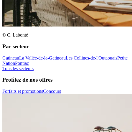
© C. Labonté
Par secteur
Gatineau
La Vallée-de-la-Gatineau
Les Collines-de-l'Outaouais
Petite
Nation
Pontiac
Tous les secteurs
Profitez de nos offres
Forfaits et promotions
Concours