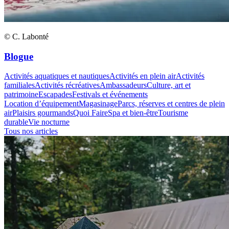
© C. Labonté
Blogue
Activités aquatiques et nautiques
Activités en plein air
Activités
familiales
Activités récréatives
Ambassadeurs
Culture, art et
patrimoine
Escapades
Festivals et événements
Location d’équipement
Magasinage
Parcs, réserves et centres de plein
air
Plaisirs gourmands
Quoi Faire
Spa et bien-être
Tourisme
durable
Vie nocturne
Tous nos articles