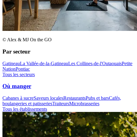
© Alex & MJ On the GO
Par secteur
Gatineau
La Vallée-de-la-Gatineau
Les Collines-de-l'Outaouais
Petite
Nation
Pontiac
Tous les secteurs
Où manger
Cabanes à sucre
Saveurs locales
Restaurants
Pubs et bars
Cafés,
boulangeries et patisseries
Traiteurs
Microbrasseries
Tous les établissements