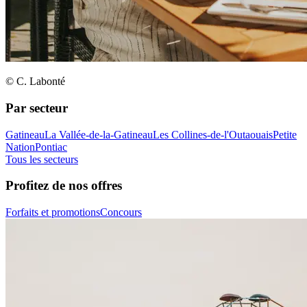
© C. Labonté
Par secteur
Gatineau
La Vallée-de-la-Gatineau
Les Collines-de-l'Outaouais
Petite
Nation
Pontiac
Tous les secteurs
Profitez de nos offres
Forfaits et promotions
Concours