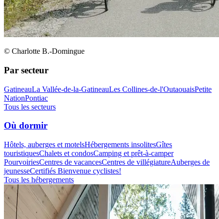
© Charlotte B.-Domingue
Par secteur
Gatineau
La Vallée-de-la-Gatineau
Les Collines-de-l'Outaouais
Petite
Nation
Pontiac
Tous les secteurs
Où dormir
Hôtels, auberges et motels
Hébergements insolites
Gîtes
touristiques
Chalets et condos
Camping et prêt-à-camper
Pourvoiries
Centres de vacances
Centres de villégiature
Auberges de
jeunesse
Certifiés Bienvenue cyclistes!
Tous les hébergements