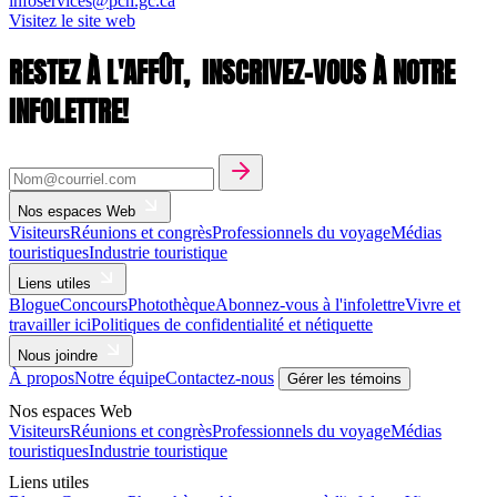
infoservices@pch.gc.ca
Visitez le site web
RESTEZ À L'AFFÛT,
INSCRIVEZ-VOUS À NOTRE
INFOLETTRE!
Nos espaces Web
Visiteurs
Réunions et congrès
Professionnels du voyage
Médias
touristiques
Industrie touristique
Liens utiles
Blogue
Concours
Photothèque
Abonnez-vous à l'infolettre
Vivre et
travailler ici
Politiques de confidentialité et nétiquette
Nous joindre
À propos
Notre équipe
Contactez-nous
Gérer les témoins
Nos espaces Web
Visiteurs
Réunions et congrès
Professionnels du voyage
Médias
touristiques
Industrie touristique
Liens utiles