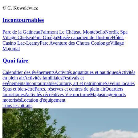
© C. Kowalewicz
Incontournables
Parc de la Gatineau
Fairmont Le Château Montebello
Nordik Spa
Village Chelsea
Parc Oméga
Musée canadien de l'histoire
Hôtel-
Casino Lac-Leamy
Parc Aventure des Chutes Coulonge
Village
Majopial
Quoi faire
Calendrier des événements
Activités aquatiques et nautiques
Activités
en plein air
Activités familliales
Festivals et
événements
Incontournables
Culture, art et patrimoine
Saveurs locales
Spas et bien-être
Parcs, réserves et centres de plein air
Quartiers
touristiques
Activités récréatives
Vie nocturne
Magasinage
Sports
motorisés
Location d'équipement
Tous les attraits