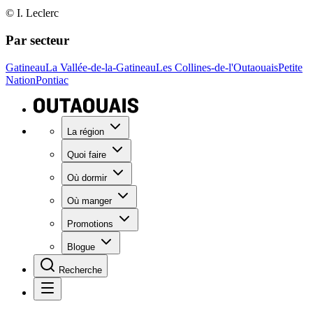
© I. Leclerc
Par secteur
Gatineau
La Vallée-de-la-Gatineau
Les Collines-de-l'Outaouais
Petite
Nation
Pontiac
La région
Quoi faire
Où dormir
Où manger
Promotions
Blogue
Recherche