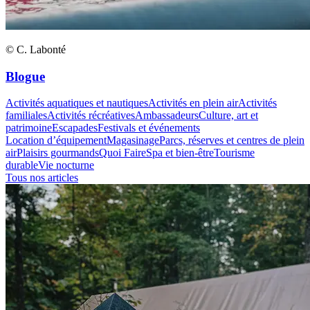
© C. Labonté
Blogue
Activités aquatiques et nautiques
Activités en plein air
Activités
familiales
Activités récréatives
Ambassadeurs
Culture, art et
patrimoine
Escapades
Festivals et événements
Location d’équipement
Magasinage
Parcs, réserves et centres de plein
air
Plaisirs gourmands
Quoi Faire
Spa et bien-être
Tourisme
durable
Vie nocturne
Tous nos articles