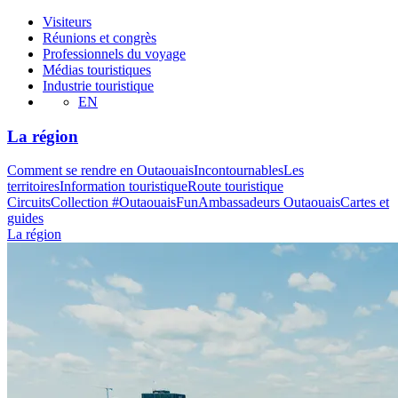
Visiteurs
Réunions et congrès
Professionnels du voyage
Médias touristiques
Industrie touristique
EN
La région
Comment se rendre en Outaouais
Incontournables
Les
territoires
Information touristique
Route touristique
Circuits
Collection #OutaouaisFun
Ambassadeurs Outaouais
Cartes et
guides
La région