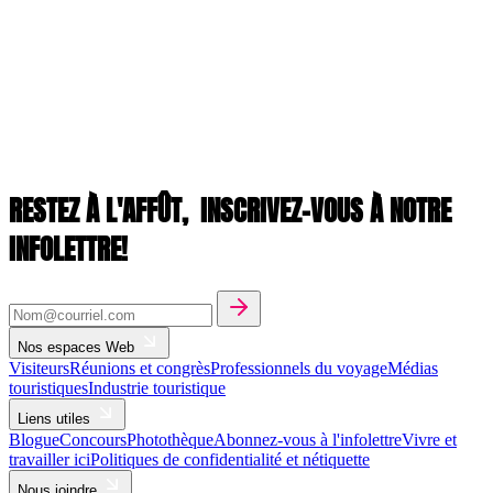
RESTEZ À L'AFFÛT,
INSCRIVEZ-VOUS À NOTRE
INFOLETTRE!
Nos espaces Web
Visiteurs
Réunions et congrès
Professionnels du voyage
Médias
touristiques
Industrie touristique
Liens utiles
Blogue
Concours
Photothèque
Abonnez-vous à l'infolettre
Vivre et
travailler ici
Politiques de confidentialité et nétiquette
Nous joindre