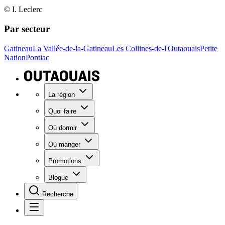
© I. Leclerc
Par secteur
Gatineau
La Vallée-de-la-Gatineau
Les Collines-de-l'Outaouais
Petite
Nation
Pontiac
La région
Quoi faire
Où dormir
Où manger
Promotions
Blogue
Recherche