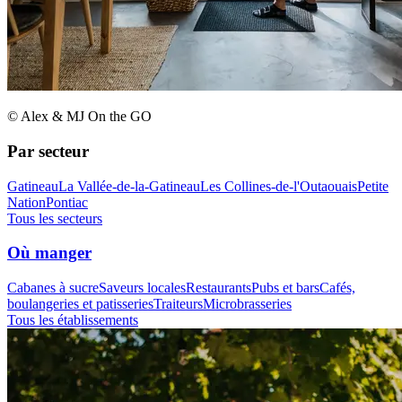
© Alex & MJ On the GO
Par secteur
Gatineau
La Vallée-de-la-Gatineau
Les Collines-de-l'Outaouais
Petite
Nation
Pontiac
Tous les secteurs
Où manger
Cabanes à sucre
Saveurs locales
Restaurants
Pubs et bars
Cafés,
boulangeries et patisseries
Traiteurs
Microbrasseries
Tous les établissements