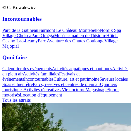
© C. Kowalewicz
Incontournables
Parc de la Gatineau
Fairmont Le Château Montebello
Nordik Spa
Village Chelsea
Parc Oméga
Musée canadien de l'histoire
Hôtel-
Casino Lac-Leamy
Parc Aventure des Chutes Coulonge
Village
Majopial
Quoi faire
Calendrier des événements
Activités aquatiques et nautiques
Activités
en plein air
Activités familliales
Festivals et
événements
Incontournables
Culture, art et patrimoine
Saveurs locales
Spas et bien-être
Parcs, réserves et centres de plein air
Quartiers
touristiques
Activités récréatives
Vie nocturne
Magasinage
Sports
motorisés
Location d'équipement
Tous les attraits