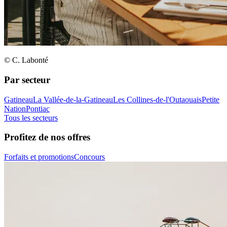
© C. Labonté
Par secteur
Gatineau
La Vallée-de-la-Gatineau
Les Collines-de-l'Outaouais
Petite
Nation
Pontiac
Tous les secteurs
Profitez de nos offres
Forfaits et promotions
Concours