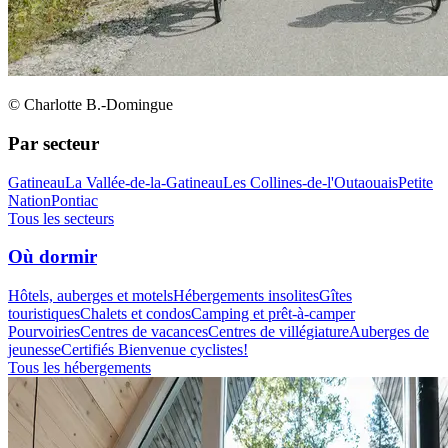
© Charlotte B.-Domingue
Par secteur
Gatineau
La Vallée-de-la-Gatineau
Les Collines-de-l'Outaouais
Petite
Nation
Pontiac
Tous les secteurs
Où dormir
Hôtels, auberges et motels
Hébergements insolites
Gîtes
touristiques
Chalets et condos
Camping et prêt-à-camper
Pourvoiries
Centres de vacances
Centres de villégiature
Auberges de
jeunesse
Certifiés Bienvenue cyclistes!
Tous les hébergements