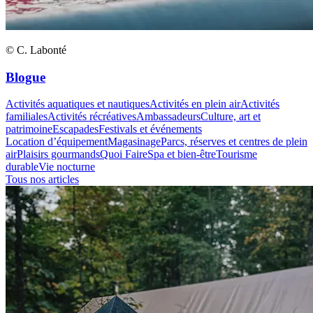
© C. Labonté
Blogue
Activités aquatiques et nautiques
Activités en plein air
Activités
familiales
Activités récréatives
Ambassadeurs
Culture, art et
patrimoine
Escapades
Festivals et événements
Location d’équipement
Magasinage
Parcs, réserves et centres de plein
air
Plaisirs gourmands
Quoi Faire
Spa et bien-être
Tourisme
durable
Vie nocturne
Tous nos articles