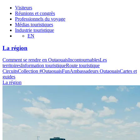
Visiteurs
Réunions et congrès
Professionnels du voyage
Médias touristiques
Industrie touristique
EN
La région
Comment se rendre en Outaouais
Incontournables
Les
territoires
Information touristique
Route touristique
Circuits
Collection #OutaouaisFun
Ambassadeurs Outaouais
Cartes et
guides
La région