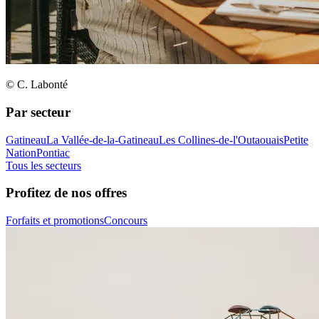
© C. Labonté
Par secteur
Gatineau
La Vallée-de-la-Gatineau
Les Collines-de-l'Outaouais
Petite
Nation
Pontiac
Tous les secteurs
Profitez de nos offres
Forfaits et promotions
Concours