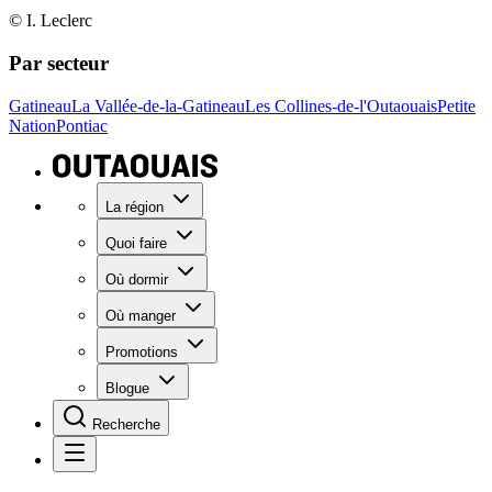
© I. Leclerc
Par secteur
Gatineau
La Vallée-de-la-Gatineau
Les Collines-de-l'Outaouais
Petite
Nation
Pontiac
La région
Quoi faire
Où dormir
Où manger
Promotions
Blogue
Recherche