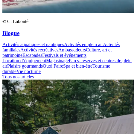
© C. Labonté
Blogue
Activités aquatiques et nautiques
Activités en plein air
Activités
familiales
Activités récréatives
Ambassadeurs
Culture, art et
patrimoine
Escapades
Festivals et événements
Location d’équipement
Magasinage
Parcs, réserves et centres de plein
air
Plaisirs gourmands
Quoi Faire
Spa et bien-être
Tourisme
durable
Vie nocturne
Tous nos articles