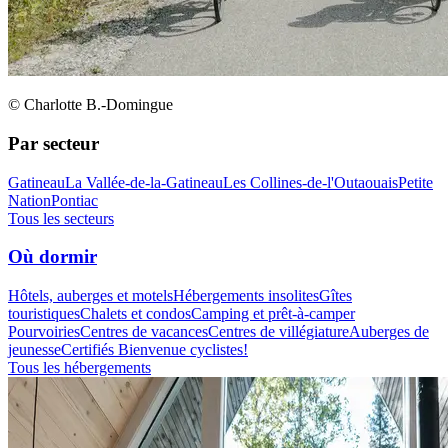
© Charlotte B.-Domingue
Par secteur
Gatineau
La Vallée-de-la-Gatineau
Les Collines-de-l'Outaouais
Petite
Nation
Pontiac
Tous les secteurs
Où dormir
Hôtels, auberges et motels
Hébergements insolites
Gîtes
touristiques
Chalets et condos
Camping et prêt-à-camper
Pourvoiries
Centres de vacances
Centres de villégiature
Auberges de
jeunesse
Certifiés Bienvenue cyclistes!
Tous les hébergements