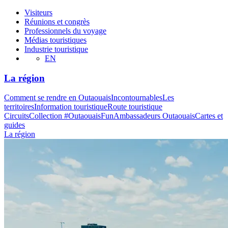
Visiteurs
Réunions et congrès
Professionnels du voyage
Médias touristiques
Industrie touristique
EN
La région
Comment se rendre en Outaouais
Incontournables
Les
territoires
Information touristique
Route touristique
Circuits
Collection #OutaouaisFun
Ambassadeurs Outaouais
Cartes et
guides
La région