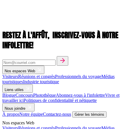
RESTEZ À L'AFFÛT,
INSCRIVEZ-VOUS À NOTRE
INFOLETTRE!
Nos espaces Web
Visiteurs
Réunions et congrès
Professionnels du voyage
Médias
touristiques
Industrie touristique
Liens utiles
Blogue
Concours
Photothèque
Abonnez-vous à l'infolettre
Vivre et
travailler ici
Politiques de confidentialité et nétiquette
Nous joindre
À propos
Notre équipe
Contactez-nous
Gérer les témoins
Nos espaces Web
Visiteurs
Réunions et congrès
Professionnels du voyage
Médias