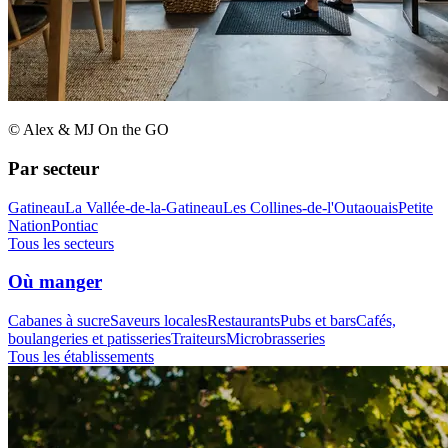
© Alex & MJ On the GO
Par secteur
Gatineau
La Vallée-de-la-Gatineau
Les Collines-de-l'Outaouais
Petite
Nation
Pontiac
Tous les secteurs
Où manger
Cabanes à sucre
Saveurs locales
Restaurants
Pubs et bars
Cafés,
boulangeries et patisseries
Traiteurs
Microbrasseries
Tous les établissements