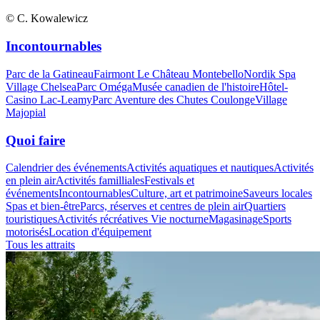
© C. Kowalewicz
Incontournables
Parc de la Gatineau
Fairmont Le Château Montebello
Nordik Spa
Village Chelsea
Parc Oméga
Musée canadien de l'histoire
Hôtel-
Casino Lac-Leamy
Parc Aventure des Chutes Coulonge
Village
Majopial
Quoi faire
Calendrier des événements
Activités aquatiques et nautiques
Activités
en plein air
Activités familliales
Festivals et
événements
Incontournables
Culture, art et patrimoine
Saveurs locales
Spas et bien-être
Parcs, réserves et centres de plein air
Quartiers
touristiques
Activités récréatives
Vie nocturne
Magasinage
Sports
motorisés
Location d'équipement
Tous les attraits