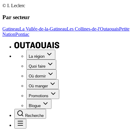
© I. Leclerc
Par secteur
Gatineau
La Vallée-de-la-Gatineau
Les Collines-de-l'Outaouais
Petite
Nation
Pontiac
La région
Quoi faire
Où dormir
Où manger
Promotions
Blogue
Recherche