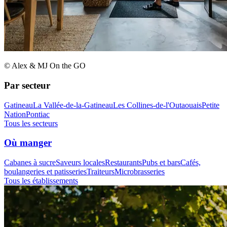
© Alex & MJ On the GO
Par secteur
Gatineau
La Vallée-de-la-Gatineau
Les Collines-de-l'Outaouais
Petite
Nation
Pontiac
Tous les secteurs
Où manger
Cabanes à sucre
Saveurs locales
Restaurants
Pubs et bars
Cafés,
boulangeries et patisseries
Traiteurs
Microbrasseries
Tous les établissements