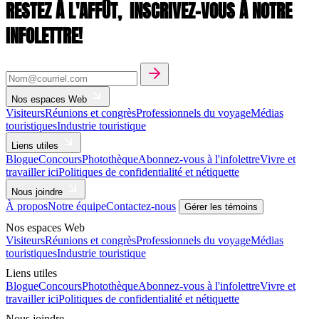
RESTEZ À L'AFFÛT,
INSCRIVEZ-VOUS À NOTRE
INFOLETTRE!
Nos espaces Web
Visiteurs
Réunions et congrès
Professionnels du voyage
Médias
touristiques
Industrie touristique
Liens utiles
Blogue
Concours
Photothèque
Abonnez-vous à l'infolettre
Vivre et
travailler ici
Politiques de confidentialité et nétiquette
Nous joindre
À propos
Notre équipe
Contactez-nous
Gérer les témoins
Nos espaces Web
Visiteurs
Réunions et congrès
Professionnels du voyage
Médias
touristiques
Industrie touristique
Liens utiles
Blogue
Concours
Photothèque
Abonnez-vous à l'infolettre
Vivre et
travailler ici
Politiques de confidentialité et nétiquette
Nous joindre