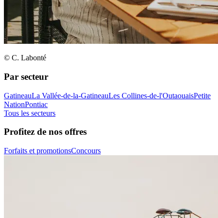
© C. Labonté
Par secteur
Gatineau
La Vallée-de-la-Gatineau
Les Collines-de-l'Outaouais
Petite
Nation
Pontiac
Tous les secteurs
Profitez de nos offres
Forfaits et promotions
Concours