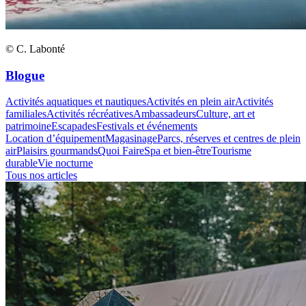
© C. Labonté
Blogue
Activités aquatiques et nautiques
Activités en plein air
Activités
familiales
Activités récréatives
Ambassadeurs
Culture, art et
patrimoine
Escapades
Festivals et événements
Location d’équipement
Magasinage
Parcs, réserves et centres de plein
air
Plaisirs gourmands
Quoi Faire
Spa et bien-être
Tourisme
durable
Vie nocturne
Tous nos articles