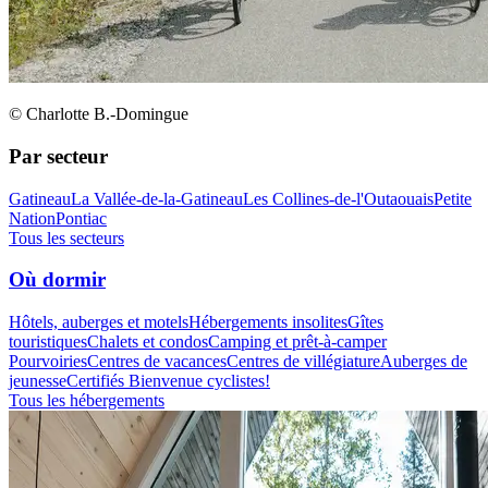
© Charlotte B.-Domingue
Par secteur
Gatineau
La Vallée-de-la-Gatineau
Les Collines-de-l'Outaouais
Petite
Nation
Pontiac
Tous les secteurs
Où dormir
Hôtels, auberges et motels
Hébergements insolites
Gîtes
touristiques
Chalets et condos
Camping et prêt-à-camper
Pourvoiries
Centres de vacances
Centres de villégiature
Auberges de
jeunesse
Certifiés Bienvenue cyclistes!
Tous les hébergements