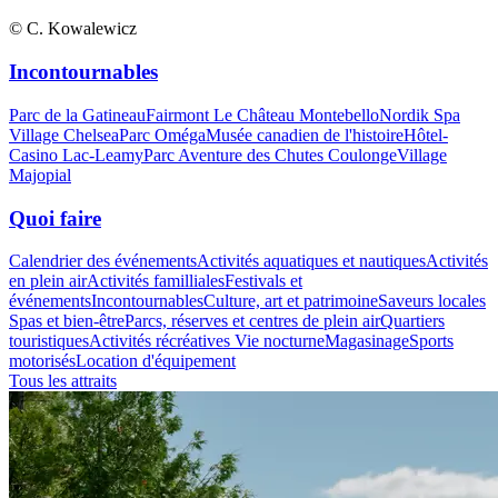
© C. Kowalewicz
Incontournables
Parc de la Gatineau
Fairmont Le Château Montebello
Nordik Spa
Village Chelsea
Parc Oméga
Musée canadien de l'histoire
Hôtel-
Casino Lac-Leamy
Parc Aventure des Chutes Coulonge
Village
Majopial
Quoi faire
Calendrier des événements
Activités aquatiques et nautiques
Activités
en plein air
Activités familliales
Festivals et
événements
Incontournables
Culture, art et patrimoine
Saveurs locales
Spas et bien-être
Parcs, réserves et centres de plein air
Quartiers
touristiques
Activités récréatives
Vie nocturne
Magasinage
Sports
motorisés
Location d'équipement
Tous les attraits