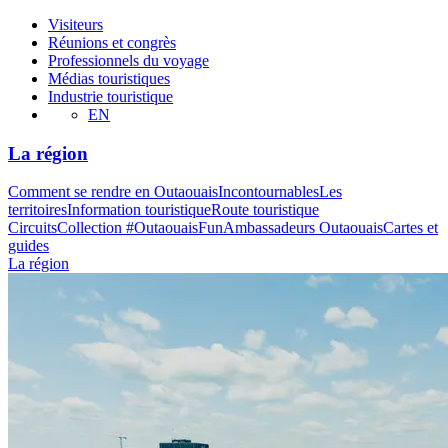
Visiteurs
Réunions et congrès
Professionnels du voyage
Médias touristiques
Industrie touristique
EN
La région
Comment se rendre en Outaouais
Incontournables
Les
territoires
Information touristique
Route touristique
Circuits
Collection #OutaouaisFun
Ambassadeurs Outaouais
Cartes et
guides
La région