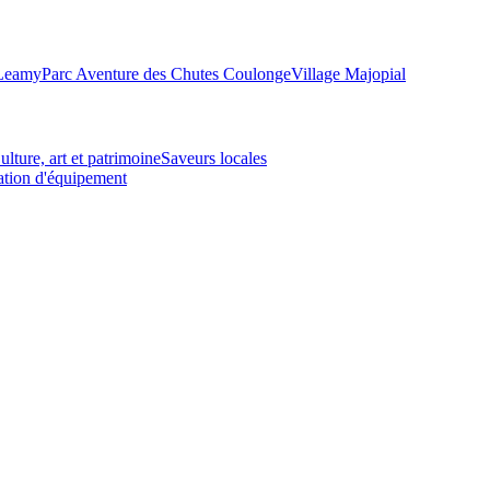
-Leamy
Parc Aventure des Chutes Coulonge
Village Majopial
ulture, art et patrimoine
Saveurs locales
tion d'équipement