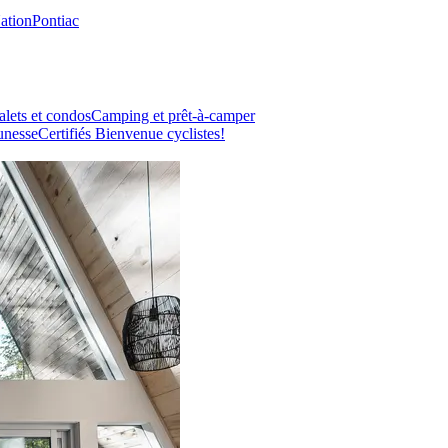
Nation
Pontiac
lets et condos
Camping et prêt-à-camper
unesse
Certifiés Bienvenue cyclistes!