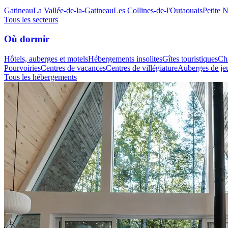
Gatineau
La Vallée-de-la-Gatineau
Les Collines-de-l'Outaouais
Petite 
Tous les secteurs
Où dormir
Hôtels, auberges et motels
Hébergements insolites
Gîtes touristiques
Cha
Pourvoiries
Centres de vacances
Centres de villégiature
Auberges de je
Tous les hébergements