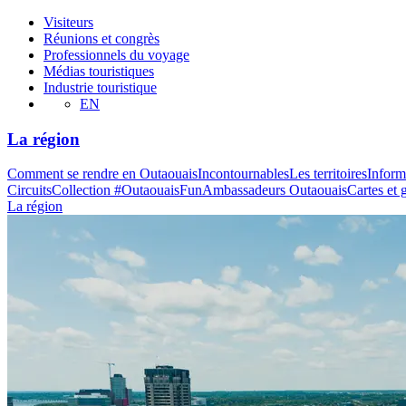
Visiteurs
Réunions et congrès
Professionnels du voyage
Médias touristiques
Industrie touristique
EN
La région
Comment se rendre en Outaouais
Incontournables
Les territoires
Inform
Circuits
Collection #OutaouaisFun
Ambassadeurs Outaouais
Cartes et 
La région