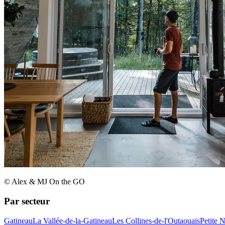
© Alex & MJ On the GO
Par secteur
Gatineau
La Vallée-de-la-Gatineau
Les Collines-de-l'Outaouais
Petite 