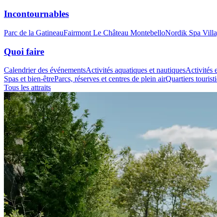
Incontournables
Parc de la Gatineau
Fairmont Le Château Montebello
Nordik Spa Vill
Quoi faire
Calendrier des événements
Activités aquatiques et nautiques
Activités e
Spas et bien-être
Parcs, réserves et centres de plein air
Quartiers tourist
Tous les attraits