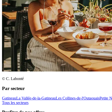
© C. Labonté
Par secteur
Gatineau
La Vallée-de-la-Gatineau
Les Collines-de-l'Outaouais
Petite 
Tous les secteurs