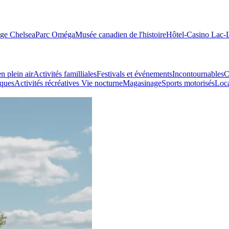
age Chelsea
Parc Oméga
Musée canadien de l'histoire
Hôtel-Casino Lac
n plein air
Activités familliales
Festivals et événements
Incontournables
C
iques
Activités récréatives
Vie nocturne
Magasinage
Sports motorisés
Loca