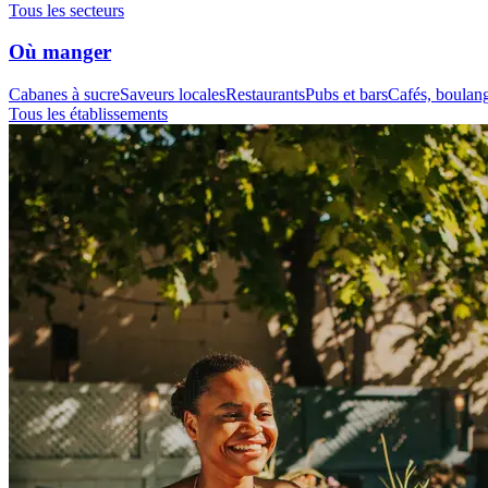
Tous les secteurs
Où manger
Cabanes à sucre
Saveurs locales
Restaurants
Pubs et bars
Cafés, boulange
Tous les établissements