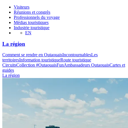
Visiteurs
Réunions et congrès
Professionnels du voyage
Médias touristiques
Industrie touristique
EN
La région
Comment se rendre en Outaouais
Incontournables
Les
territoires
Information touristique
Route touristique
Circuits
Collection #OutaouaisFun
Ambassadeurs Outaouais
Cartes et
guides
La région