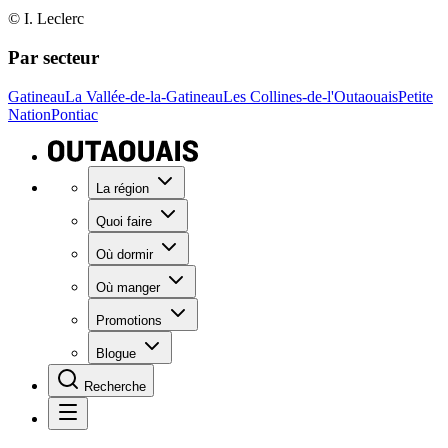
© I. Leclerc
Par secteur
Gatineau
La Vallée-de-la-Gatineau
Les Collines-de-l'Outaouais
Petite
Nation
Pontiac
La région
Quoi faire
Où dormir
Où manger
Promotions
Blogue
Recherche