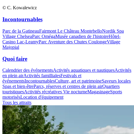
© C. Kowalewicz
Incontournables
Parc de la Gatineau
Fairmont Le Château Montebello
Nordik Spa
Village Chelsea
Parc Oméga
Musée canadien de l'histoire
Hôtel-
Casino Lac-Leamy
Parc Aventure des Chutes Coulonge
Village
Majopial
Quoi faire
Calendrier des événements
Activités aquatiques et nautiques
Activités
en plein air
Activités familliales
Festivals et
événements
Incontournables
Culture, art et patrimoine
Saveurs locales
Spas et bien-être
Parcs, réserves et centres de plein air
Quartiers
touristiques
Activités récréatives
Vie nocturne
Magasinage
Sports
motorisés
Location d'équipement
Tous les attraits