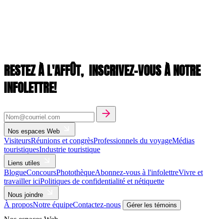
RESTEZ À L'AFFÛT,
INSCRIVEZ-VOUS À NOTRE
INFOLETTRE!
Nos espaces Web
Visiteurs
Réunions et congrès
Professionnels du voyage
Médias
touristiques
Industrie touristique
Liens utiles
Blogue
Concours
Photothèque
Abonnez-vous à l'infolettre
Vivre et
travailler ici
Politiques de confidentialité et nétiquette
Nous joindre
À propos
Notre équipe
Contactez-nous
Gérer les témoins