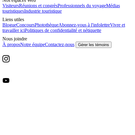
Nos espaces Web
Visiteurs
Réunions et congrès
Professionnels du voyage
Médias
touristiques
Industrie touristique
Liens utiles
Blogue
Concours
Photothèque
Abonnez-vous à l'infolettre
Vivre et
travailler ici
Politiques de confidentialité et nétiquette
Nous joindre
À propos
Notre équipe
Contactez-nous
Gérer les témoins