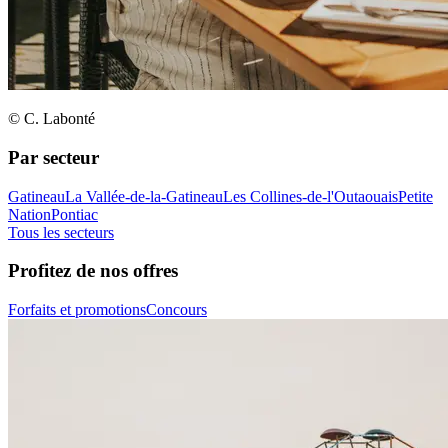
© C. Labonté
Par secteur
Gatineau
La Vallée-de-la-Gatineau
Les Collines-de-l'Outaouais
Petite
Nation
Pontiac
Tous les secteurs
Profitez de nos offres
Forfaits et promotions
Concours