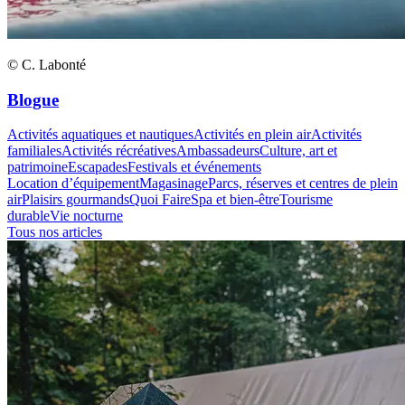
© C. Labonté
Blogue
Activités aquatiques et nautiques
Activités en plein air
Activités
familiales
Activités récréatives
Ambassadeurs
Culture, art et
patrimoine
Escapades
Festivals et événements
Location d’équipement
Magasinage
Parcs, réserves et centres de plein
air
Plaisirs gourmands
Quoi Faire
Spa et bien-être
Tourisme
durable
Vie nocturne
Tous nos articles