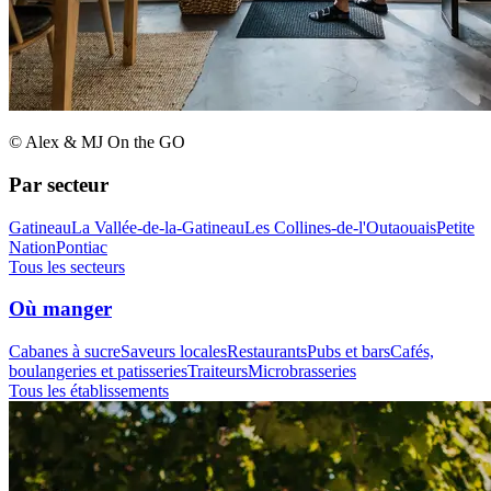
© Alex & MJ On the GO
Par secteur
Gatineau
La Vallée-de-la-Gatineau
Les Collines-de-l'Outaouais
Petite
Nation
Pontiac
Tous les secteurs
Où manger
Cabanes à sucre
Saveurs locales
Restaurants
Pubs et bars
Cafés,
boulangeries et patisseries
Traiteurs
Microbrasseries
Tous les établissements