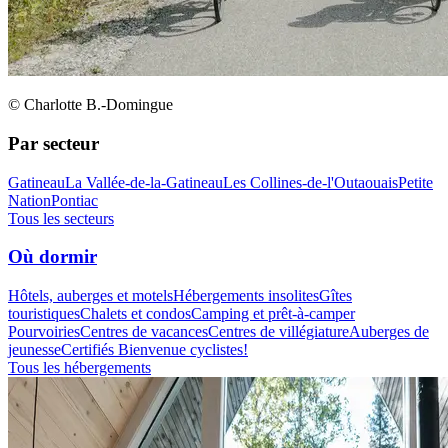
© Charlotte B.-Domingue
Par secteur
Gatineau
La Vallée-de-la-Gatineau
Les Collines-de-l'Outaouais
Petite
Nation
Pontiac
Tous les secteurs
Où dormir
Hôtels, auberges et motels
Hébergements insolites
Gîtes
touristiques
Chalets et condos
Camping et prêt-à-camper
Pourvoiries
Centres de vacances
Centres de villégiature
Auberges de
jeunesse
Certifiés Bienvenue cyclistes!
Tous les hébergements