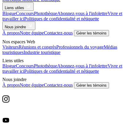
Liens utiles
Blogue
Concours
Photothèque
Abonnez-vous à l'infolettre
Vivre et
travailler ici
Politiques de confidentialité et nétiquette
Nous joindre
À propos
Notre équipe
Contactez-nous
Gérer les témoins
Nos espaces Web
Visiteurs
Réunions et congrès
Professionnels du voyage
Médias
touristiques
Industrie touristique
Liens utiles
Blogue
Concours
Photothèque
Abonnez-vous à l'infolettre
Vivre et
travailler ici
Politiques de confidentialité et nétiquette
Nous joindre
À propos
Notre équipe
Contactez-nous
Gérer les témoins