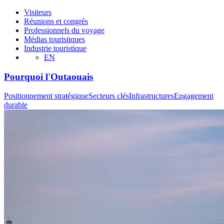
Visiteurs
Réunions et congrès
Professionnels du voyage
Médias touristiques
Industrie touristique
EN
Pourquoi l'Outaouais
Positionnement stratégique
Secteurs clés
Infrastructures
Engagement
durable