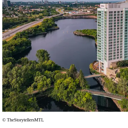
© TheStorytellersMTL