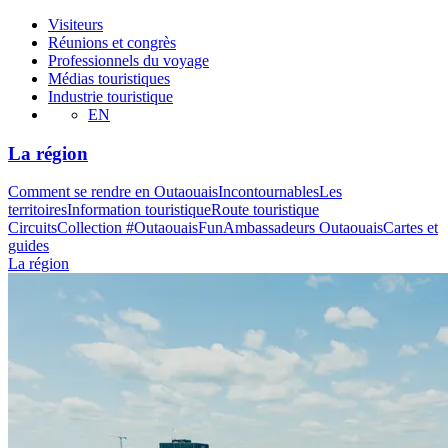
Visiteurs
Réunions et congrès
Professionnels du voyage
Médias touristiques
Industrie touristique
EN
La région
Comment se rendre en Outaouais
Incontournables
Les
territoires
Information touristique
Route touristique
Circuits
Collection #OutaouaisFun
Ambassadeurs Outaouais
Cartes et
guides
La région