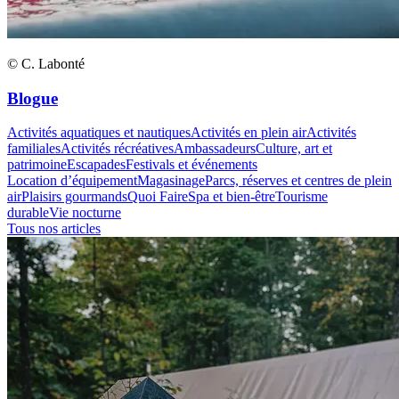
© C. Labonté
Blogue
Activités aquatiques et nautiques
Activités en plein air
Activités
familiales
Activités récréatives
Ambassadeurs
Culture, art et
patrimoine
Escapades
Festivals et événements
Location d’équipement
Magasinage
Parcs, réserves et centres de plein
air
Plaisirs gourmands
Quoi Faire
Spa et bien-être
Tourisme
durable
Vie nocturne
Tous nos articles