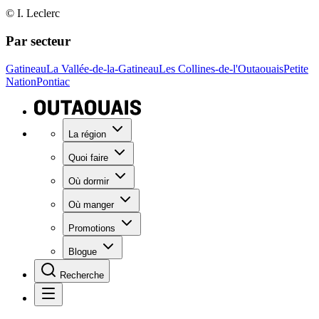
© I. Leclerc
Par secteur
Gatineau
La Vallée-de-la-Gatineau
Les Collines-de-l'Outaouais
Petite
Nation
Pontiac
La région
Quoi faire
Où dormir
Où manger
Promotions
Blogue
Recherche