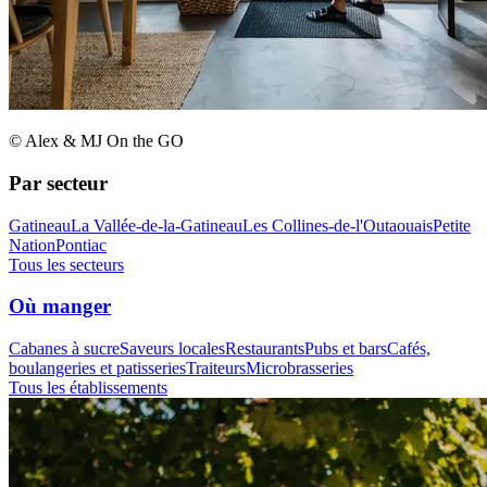
© Alex & MJ On the GO
Par secteur
Gatineau
La Vallée-de-la-Gatineau
Les Collines-de-l'Outaouais
Petite
Nation
Pontiac
Tous les secteurs
Où manger
Cabanes à sucre
Saveurs locales
Restaurants
Pubs et bars
Cafés,
boulangeries et patisseries
Traiteurs
Microbrasseries
Tous les établissements