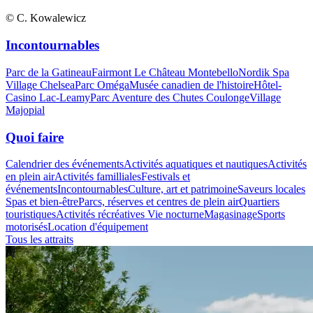
© C. Kowalewicz
Incontournables
Parc de la Gatineau
Fairmont Le Château Montebello
Nordik Spa
Village Chelsea
Parc Oméga
Musée canadien de l'histoire
Hôtel-
Casino Lac-Leamy
Parc Aventure des Chutes Coulonge
Village
Majopial
Quoi faire
Calendrier des événements
Activités aquatiques et nautiques
Activités
en plein air
Activités familliales
Festivals et
événements
Incontournables
Culture, art et patrimoine
Saveurs locales
Spas et bien-être
Parcs, réserves et centres de plein air
Quartiers
touristiques
Activités récréatives
Vie nocturne
Magasinage
Sports
motorisés
Location d'équipement
Tous les attraits