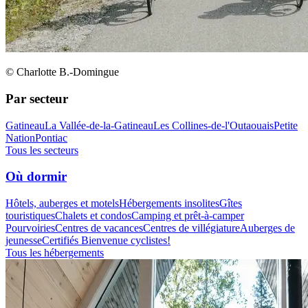
© Charlotte B.-Domingue
Par secteur
Gatineau
La Vallée-de-la-Gatineau
Les Collines-de-l'Outaouais
Petite
Nation
Pontiac
Tous les secteurs
Où dormir
Hôtels, auberges et motels
Hébergements insolites
Gîtes
touristiques
Chalets et condos
Camping et prêt-à-camper
Pourvoiries
Centres de vacances
Centres de villégiature
Auberges de
jeunesse
Certifiés Bienvenue cyclistes!
Tous les hébergements