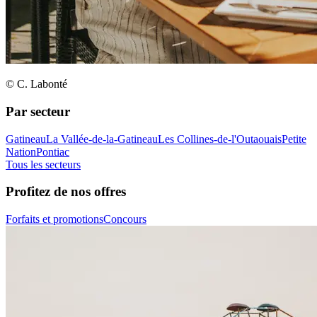
© C. Labonté
Par secteur
Gatineau
La Vallée-de-la-Gatineau
Les Collines-de-l'Outaouais
Petite
Nation
Pontiac
Tous les secteurs
Profitez de nos offres
Forfaits et promotions
Concours