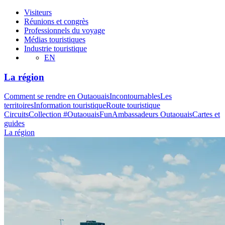
Visiteurs
Réunions et congrès
Professionnels du voyage
Médias touristiques
Industrie touristique
EN
La région
Comment se rendre en Outaouais
Incontournables
Les
territoires
Information touristique
Route touristique
Circuits
Collection #OutaouaisFun
Ambassadeurs Outaouais
Cartes et
guides
La région