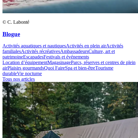
© C. Labonté
Blogue
Activités aquatiques et nautiques
Activités en plein air
Activités
familiales
Activités récréatives
Ambassadeurs
Culture, art et
patrimoine
Escapades
Festivals et événements
Location d’équipement
Magasinage
Parcs, réserves et centres de plein
air
Plaisirs gourmands
Quoi Faire
Spa et bien-être
Tourisme
durable
Vie nocturne
Tous nos articles