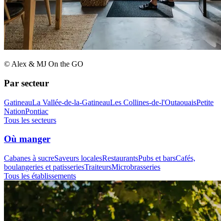
© Alex & MJ On the GO
Par secteur
Gatineau
La Vallée-de-la-Gatineau
Les Collines-de-l'Outaouais
Petite
Nation
Pontiac
Tous les secteurs
Où manger
Cabanes à sucre
Saveurs locales
Restaurants
Pubs et bars
Cafés,
boulangeries et patisseries
Traiteurs
Microbrasseries
Tous les établissements