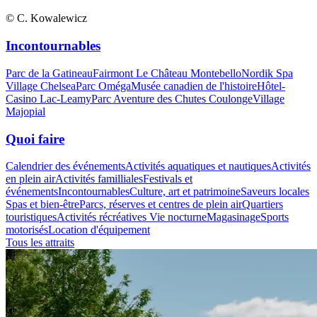
© C. Kowalewicz
Incontournables
Parc de la Gatineau
Fairmont Le Château Montebello
Nordik Spa
Village Chelsea
Parc Oméga
Musée canadien de l'histoire
Hôtel-
Casino Lac-Leamy
Parc Aventure des Chutes Coulonge
Village
Majopial
Quoi faire
Calendrier des événements
Activités aquatiques et nautiques
Activités
en plein air
Activités familliales
Festivals et
événements
Incontournables
Culture, art et patrimoine
Saveurs locales
Spas et bien-être
Parcs, réserves et centres de plein air
Quartiers
touristiques
Activités récréatives
Vie nocturne
Magasinage
Sports
motorisés
Location d'équipement
Tous les attraits