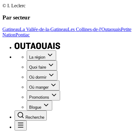
© I. Leclerc
Par secteur
Gatineau
La Vallée-de-la-Gatineau
Les Collines-de-l'Outaouais
Petite
Nation
Pontiac
La région
Quoi faire
Où dormir
Où manger
Promotions
Blogue
Recherche