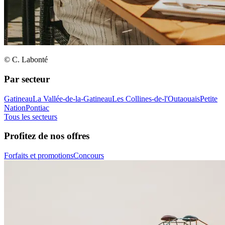
© C. Labonté
Par secteur
Gatineau
La Vallée-de-la-Gatineau
Les Collines-de-l'Outaouais
Petite
Nation
Pontiac
Tous les secteurs
Profitez de nos offres
Forfaits et promotions
Concours