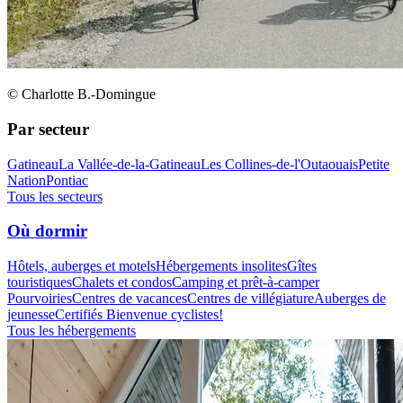
© Charlotte B.-Domingue
Par secteur
Gatineau
La Vallée-de-la-Gatineau
Les Collines-de-l'Outaouais
Petite
Nation
Pontiac
Tous les secteurs
Où dormir
Hôtels, auberges et motels
Hébergements insolites
Gîtes
touristiques
Chalets et condos
Camping et prêt-à-camper
Pourvoiries
Centres de vacances
Centres de villégiature
Auberges de
jeunesse
Certifiés Bienvenue cyclistes!
Tous les hébergements