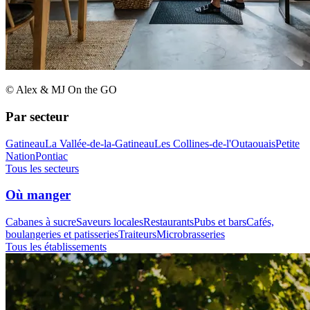
© Alex & MJ On the GO
Par secteur
Gatineau
La Vallée-de-la-Gatineau
Les Collines-de-l'Outaouais
Petite
Nation
Pontiac
Tous les secteurs
Où manger
Cabanes à sucre
Saveurs locales
Restaurants
Pubs et bars
Cafés,
boulangeries et patisseries
Traiteurs
Microbrasseries
Tous les établissements