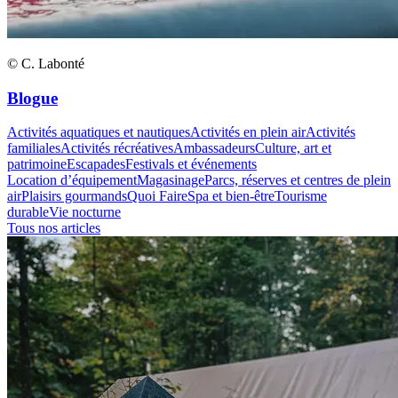
© C. Labonté
Blogue
Activités aquatiques et nautiques
Activités en plein air
Activités
familiales
Activités récréatives
Ambassadeurs
Culture, art et
patrimoine
Escapades
Festivals et événements
Location d’équipement
Magasinage
Parcs, réserves et centres de plein
air
Plaisirs gourmands
Quoi Faire
Spa et bien-être
Tourisme
durable
Vie nocturne
Tous nos articles