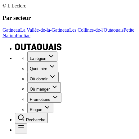
© I. Leclerc
Par secteur
Gatineau
La Vallée-de-la-Gatineau
Les Collines-de-l'Outaouais
Petite
Nation
Pontiac
La région
Quoi faire
Où dormir
Où manger
Promotions
Blogue
Recherche