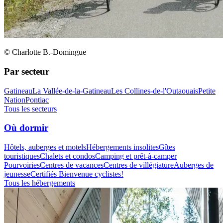
© Charlotte B.-Domingue
Par secteur
Gatineau
La Vallée-de-la-Gatineau
Les Collines-de-l'Outaouais
Petite
Nation
Pontiac
Tous les secteurs
Où dormir
Hôtels, auberges et motels
Hébergements insolites
Gîtes
touristiques
Chalets et condos
Camping et prêt-à-camper
Pourvoiries
Centres de vacances
Centres de villégiature
Auberges de
jeunesse
Certifiés Bienvenue cyclistes!
Tous les hébergements