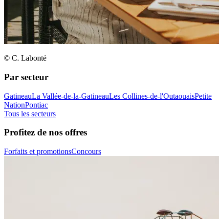
© C. Labonté
Par secteur
Gatineau
La Vallée-de-la-Gatineau
Les Collines-de-l'Outaouais
Petite
Nation
Pontiac
Tous les secteurs
Profitez de nos offres
Forfaits et promotions
Concours