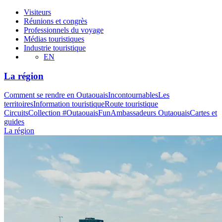
Visiteurs
Réunions et congrès
Professionnels du voyage
Médias touristiques
Industrie touristique
EN
La région
Comment se rendre en Outaouais
Incontournables
Les
territoires
Information touristique
Route touristique
Circuits
Collection #OutaouaisFun
Ambassadeurs Outaouais
Cartes et
guides
La région