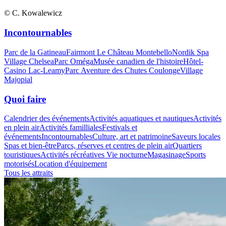
© C. Kowalewicz
Incontournables
Parc de la Gatineau
Fairmont Le Château Montebello
Nordik Spa
Village Chelsea
Parc Oméga
Musée canadien de l'histoire
Hôtel-
Casino Lac-Leamy
Parc Aventure des Chutes Coulonge
Village
Majopial
Quoi faire
Calendrier des événements
Activités aquatiques et nautiques
Activités
en plein air
Activités familliales
Festivals et
événements
Incontournables
Culture, art et patrimoine
Saveurs locales
Spas et bien-être
Parcs, réserves et centres de plein air
Quartiers
touristiques
Activités récréatives
Vie nocturne
Magasinage
Sports
motorisés
Location d'équipement
Tous les attraits